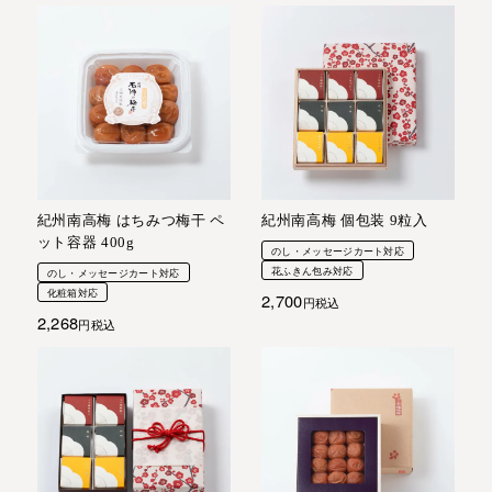
紀州南高梅 はちみつ梅干 ペ
紀州南高梅 個包装 9粒入
ット容器 400g
のし・メッセージカート対応
花ふきん包み対応
のし・メッセージカート対応
化粧箱対応
2,700
税込
2,268
税込