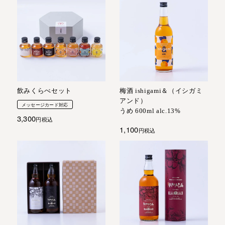
飲みくらべセット
梅酒 ishigami＆（イシガミ
アンド）
メッセージカード対応
うめ 600ml alc.13%
3,300
税込
1,100
税込