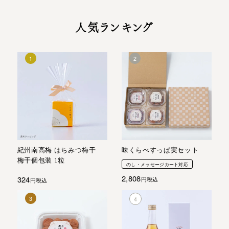
人気ランキング
紀州南高梅 はちみつ梅干
味くらべすっぱ実セット
梅干個包装 1粒
のし・メッセージカート対応
2,808
324
税込
税込