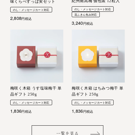
紀州南高梅 個包装 12粒入
味くらべすっぱ実セット
のし・メッセージカート対応
のし・メッセージカート対応
花ふきん包み対応
2,808
税込
3,240
税込
梅咲く木箱 うす塩味梅干 単
梅咲く木箱 はちみつ梅干 単
品ギフト 250g
品ギフト 250g
のし・メッセージカート対応
のし・メッセージカート対応
1,836
1,836
税込
税込
一覧を見る