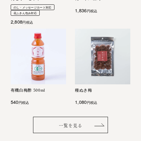
のし・メッセージカート対応
1,836
税込
花ふきん包み対応
2,808
税込
有機白梅酢 500ml
種ぬき梅
540
1,080
税込
税込
一覧を見る