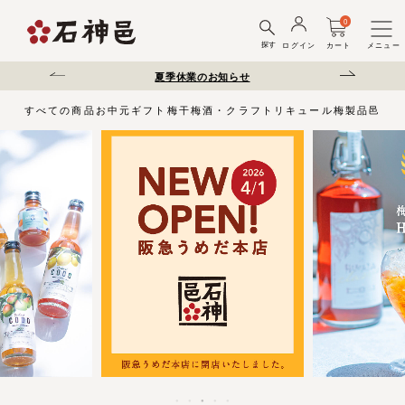
0
探す
ログイン
カート
メニュー
送遅延について
夏季休業のお知らせ
弊社を装った偽サ
すべての商品
お中元
ギフト
梅干
梅酒・クラフトリキュール
梅製品
邑じま