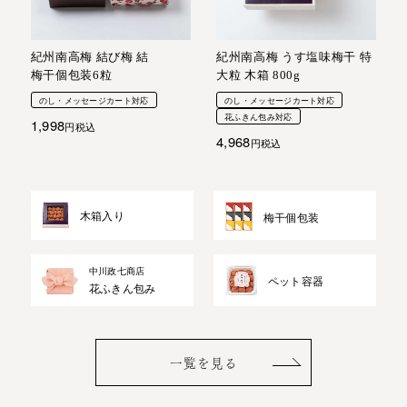
紀州南高梅 結び梅 結
紀州南高梅 うす塩味梅干 特
梅干個包装6粒
大粒 木箱 800g
のし・メッセージカート対応
のし・メッセージカート対応
花ふきん包み対応
1,998
税込
4,968
税込
木箱入り
梅干個包装
中川政七商店
ペット容器
花ふきん包み
一覧を見る