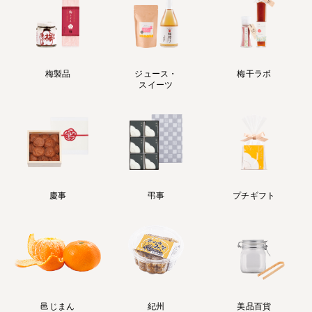
梅製品
ジュース・
梅干ラボ
スイーツ
慶事
弔事
プチギフト
邑じまん
紀州
美品百貨