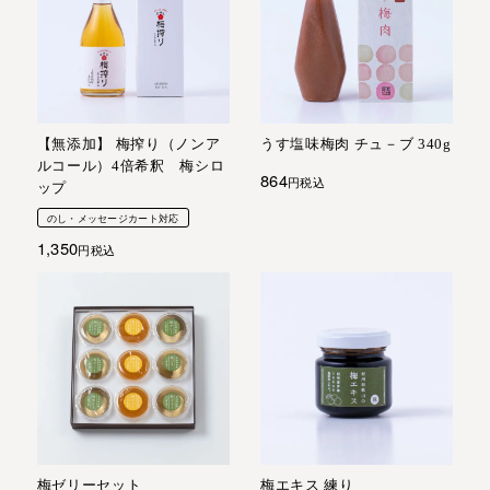
【無添加】 梅搾り（ノンア
うす塩味梅肉 チュ－ブ 340g
ルコール）4倍希釈 梅シロ
864
税込
ップ
のし・メッセージカート対応
1,350
税込
梅ゼリーセット
梅エキス 練り