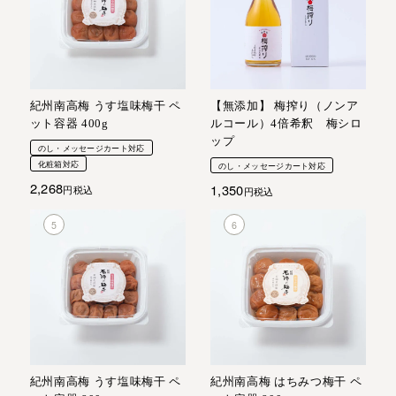
紀州南高梅 うす塩味梅干 ペ
【無添加】 梅搾り（ノンア
ット容器 400g
ルコール）4倍希釈 梅シロ
ップ
のし・メッセージカート対応
化粧箱対応
のし・メッセージカート対応
2,268
1,350
税込
税込
紀州南高梅 うす塩味梅干 ペ
紀州南高梅 はちみつ梅干 ペ