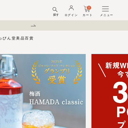
0
探す
ログイン
カート
メニュー
弊社を装った偽サイトにご注意
っぴん堂
美品百貨
味梅
酢
梅酒ギフトセット
梅干ラボ
しそ漬梅干
しそ漬小梅
ちびっこ梅
ット容器
弔事用