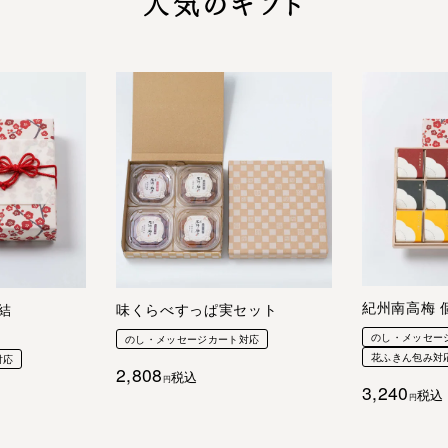
人気のギフト
紀州南高梅 個
結
味くらべすっぱ実セット
のし・メッセー
のし・メッセージカート対応
花ふきん包み対
対応
2,808
税込
3,240
税込