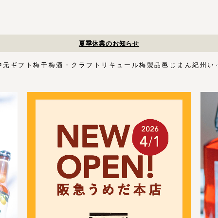
夏季休業のお知らせ
中元
ギフト
梅干
梅酒・クラフトリキュール
梅製品
邑じまん
紀州い
ト
・スイーツ
す塩味梅干
ギフトセット
梅酒HAMADA
梅搾り
邑咲（むらさき）
花ふきん包み対応商品
ゴールデンピューレ
梅酒ishigami&
こく旨梅干
梅酢
Orchard CODO
もみしそ
梅あぶらシリーズ
梅咲く木箱シリーズ
はちみつ梅干
梅酒ギフトセット
みかん梅
梅肉
梅干個包装
梅エキス
かつお
梅
イシガミアンド
紀州石神の梅干シリーズ
中川政七商店
木箱
3,000円〜
梅干個包装
5,000円〜
慶事用
ペ
花ふきん包み