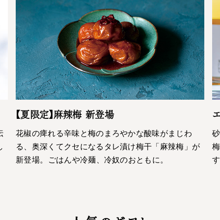
【夏限定】麻辣梅 新登場
エ
伝
花椒の痺れる辛味と梅のまろやかな酸味がまじわ
し
る、奥深くてクセになるタレ漬け梅干「麻辣梅」が
梅
新登場。ごはんや冷麺、冷奴のおともに。