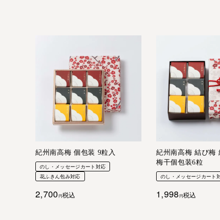
紀州南高梅 個包装 9粒入
紀州南高梅 結び梅 
梅干個包装6粒
のし・メッセージカート対応
花ふきん包み対応
のし・メッセージカート
2,700
1,998
税込
税込