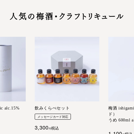
人気の梅酒・クラフトリキュール
c alc.15%
飲みくらべセット
梅酒 ishi
ド）
メッセージカード対応
うめ 600ml a
3,300
税込
1,100
税込