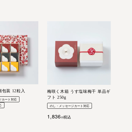
包装 12粒入
梅咲く木箱 うす塩味梅干 単品ギ
フト 250g
ジカート対応
応
のし・メッセージカート対応
1,836
税込