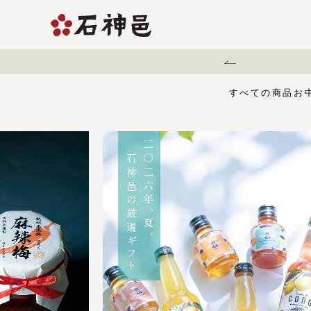
地震に伴う配送遅延について
すべての商品
お
【夏限定】麻辣梅
味くらべセット
お中元・夏ギフ
ジュース
う
有機栽培の梅干
五穀酢仕立て
白干梅
1,000円〜
梅干