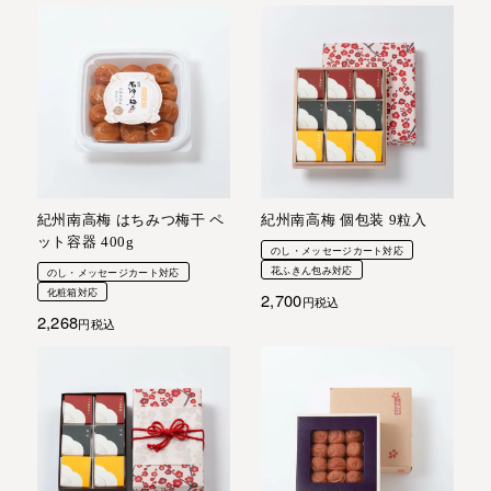
紀州南高梅 はちみつ梅干 ペ
紀州南高梅 個包装 9粒入
ット容器 400g
のし・メッセージカート対応
花ふきん包み対応
のし・メッセージカート対応
化粧箱対応
2,700
税込
2,268
税込