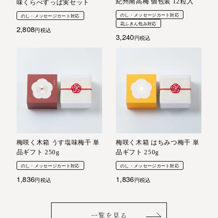
紀州南高梅 個包装 12粒入
味くらべすっぱ実セット
のし・メッセージカート対応
のし・メッセージカート対応
花ふきん包み対応
2,808
税込
3,240
税込
梅咲く木箱 うす塩味梅干 単
梅咲く木箱 はちみつ梅干 単
品ギフト 250g
品ギフト 250g
のし・メッセージカート対応
のし・メッセージカート対応
1,836
1,836
税込
税込
一覧を見る