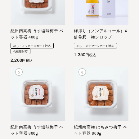
紀州南高梅 うす塩味梅干 ペ
梅搾り（ノンアルコール）4
ット容器 400g
倍希釈 梅シロップ
のし・メッセージカート対応
のし・メッセージカート対応
化粧箱対応
1,350
税込
2,268
税込
紀州南高梅 うす塩味梅干 ペ
紀州南高梅 はちみつ梅干 ペ
ット容器 800g
ット容器 800g