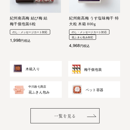
紀州南高梅 結び梅 結
紀州南高梅 うす塩味梅干 特
梅干個包装6粒
大粒 木箱 800g
のし・メッセージカート対応
のし・メッセージカート対応
花ふきん包み対応
1,998
税込
4,968
税込
木箱入り
梅干個包装
中川政七商店
ペット容器
花ふきん包み
一覧を見る