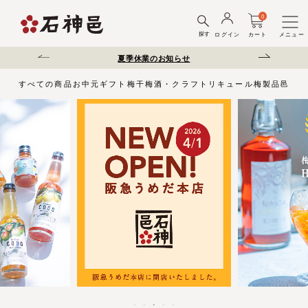
0
探す
ログイン
カート
メニュー
送遅延について
夏季休業のお知らせ
弊社を装った偽サ
すべての商品
お中元
ギフト
梅干
梅酒・クラフトリキュール
梅製品
邑じま