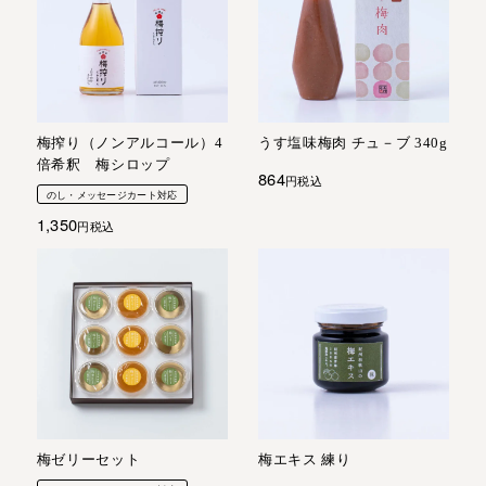
梅搾り（ノンアルコール）4
うす塩味梅肉 チュ－ブ 340g
倍希釈 梅シロップ
864
税込
のし・メッセージカート対応
1,350
税込
梅ゼリーセット
梅エキス 練り