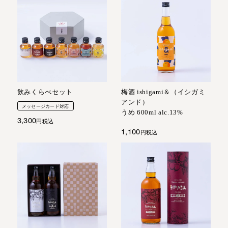
飲みくらべセット
梅酒 ishigami＆（イシガミ
アンド）
メッセージカード対応
うめ 600ml alc.13%
3,300
税込
1,100
税込