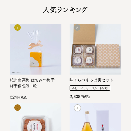
人気ランキング
紀州南高梅 はちみつ梅干
味くらべすっぱ実セット
梅干個包装 1粒
のし・メッセージカート対応
2,808
324
税込
税込