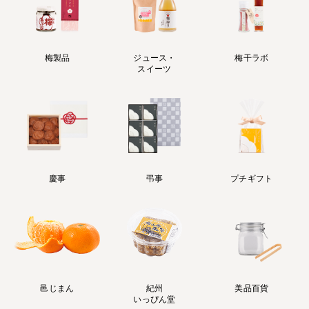
梅製品
ジュース・
梅干ラボ
スイーツ
慶事
弔事
プチギフト
邑じまん
紀州
美品百貨
いっぴん堂