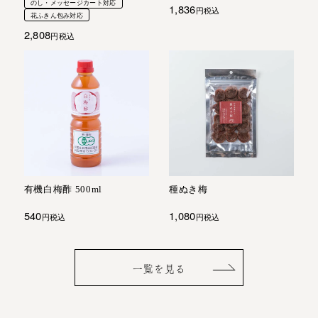
のし・メッセージカート対応
1,836
税込
花ふきん包み対応
2,808
税込
有機白梅酢 500ml
種ぬき梅
540
1,080
税込
税込
一覧を見る