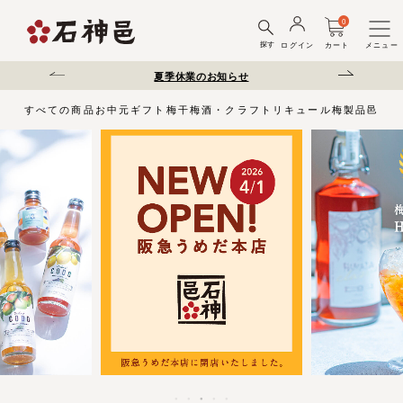
0
探す
ログイン
カート
メニュー
送遅延について
夏季休業のお知らせ
弊社を装った偽サ
すべての商品
お中元
ギフト
梅干
梅酒・クラフトリキュール
梅製品
邑じま