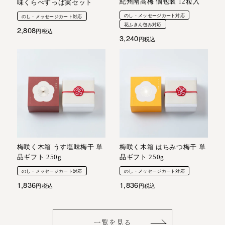
紀州南高梅 個包装 12粒入
味くらべすっぱ実セット
のし・メッセージカート対応
のし・メッセージカート対応
花ふきん包み対応
2,808
税込
3,240
税込
梅咲く木箱 うす塩味梅干 単
梅咲く木箱 はちみつ梅干 単
品ギフト 250g
品ギフト 250g
のし・メッセージカート対応
のし・メッセージカート対応
1,836
1,836
税込
税込
一覧を見る