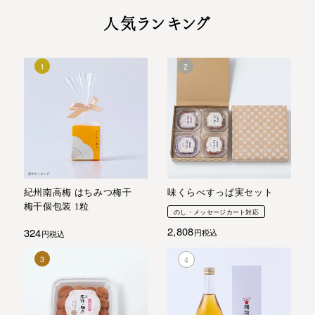
人気ランキング
紀州南高梅 はちみつ梅干
味くらべすっぱ実セット
梅干個包装 1粒
のし・メッセージカート対応
2,808
324
税込
税込