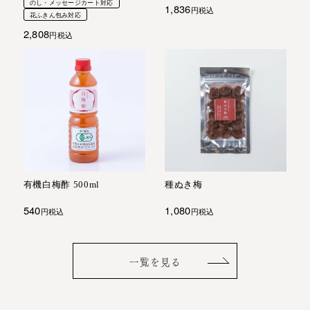
のし・メッセージカート対応
1,836
税込
花ふきん包み対応
2,808
税込
有機白梅酢 500ml
種ぬき梅
540
1,080
税込
税込
一覧を見る