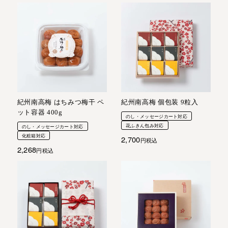
紀州南高梅 はちみつ梅干 ペ
紀州南高梅 個包装 9粒入
ット容器 400g
のし・メッセージカート対応
花ふきん包み対応
のし・メッセージカート対応
化粧箱対応
2,700
税込
2,268
税込