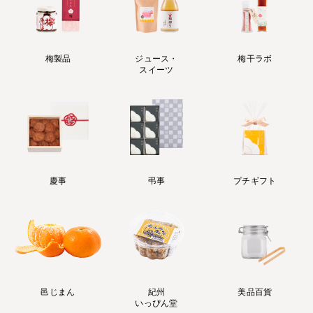
梅製品
ジュース・
梅干ラボ
スイーツ
慶事
弔事
プチギフト
邑じまん
紀州
美品百貨
いっぴん堂