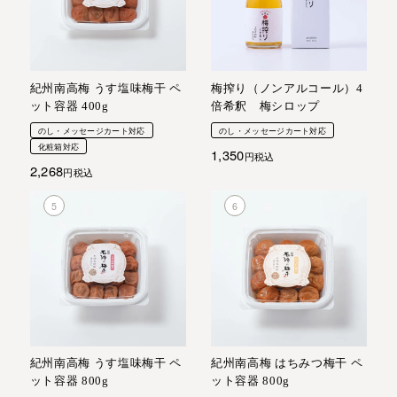
紀州南高梅 うす塩味梅干 ペ
梅搾り（ノンアルコール）4
ット容器 400g
倍希釈 梅シロップ
のし・メッセージカート対応
のし・メッセージカート対応
化粧箱対応
1,350
税込
2,268
税込
紀州南高梅 うす塩味梅干 ペ
紀州南高梅 はちみつ梅干 ペ
ット容器 800g
ット容器 800g