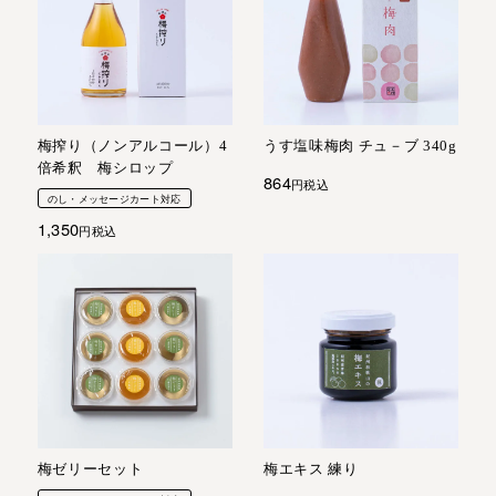
梅搾り（ノンアルコール）4
うす塩味梅肉 チュ－ブ 340g
倍希釈 梅シロップ
864
税込
のし・メッセージカート対応
1,350
税込
梅ゼリーセット
梅エキス 練り