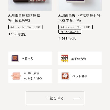
紀州南高梅 結び梅 結
紀州南高梅 うす塩味梅干 特
梅干個包装6粒
大粒 木箱 800g
のし・メッセージカート対応
のし・メッセージカート対応
花ふきん包み対応
1,998
税込
4,968
税込
木箱入り
梅干個包装
中川政七商店
ペット容器
花ふきん包み
一覧を見る