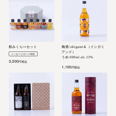
飲みくらべセット
梅酒 ishigami＆（イシガミ
アンド）
メッセージカード対応
うめ 600ml alc.13%
3,300
税込
1,100
税込