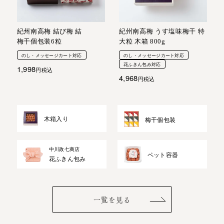
紀州南高梅 結び梅 結
紀州南高梅 うす塩味梅干 特
梅干個包装6粒
大粒 木箱 800g
のし・メッセージカート対応
のし・メッセージカート対応
花ふきん包み対応
1,998
税込
4,968
税込
木箱入り
梅干個包装
中川政七商店
ペット容器
花ふきん包み
一覧を見る