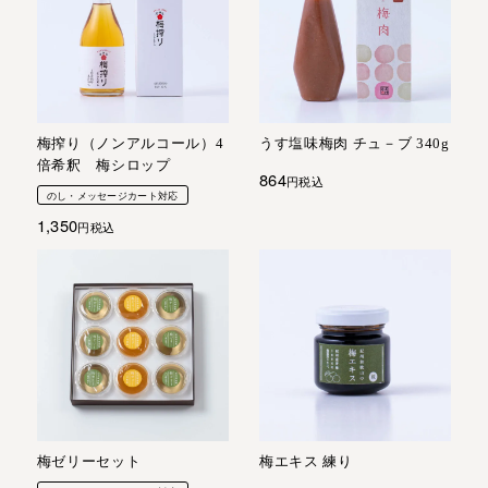
梅搾り（ノンアルコール）4
うす塩味梅肉 チュ－ブ 340g
倍希釈 梅シロップ
864
税込
のし・メッセージカート対応
1,350
税込
梅ゼリーセット
梅エキス 練り