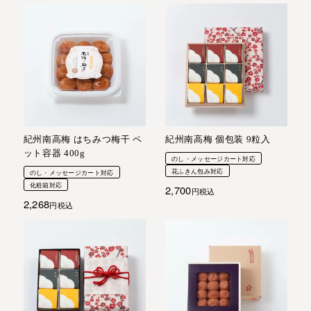
紀州南高梅 はちみつ梅干 ペ
紀州南高梅 個包装 9粒入
ット容器 400g
のし・メッセージカート対応
花ふきん包み対応
のし・メッセージカート対応
化粧箱対応
2,700
税込
2,268
税込