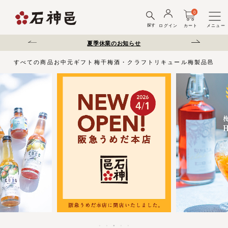
0
探す
ログイン
カート
メニュー
送遅延について
夏季休業のお知らせ
弊社を装った偽サ
すべての商品
お中元
ギフト
梅干
梅酒・クラフトリキュール
梅製品
邑じま