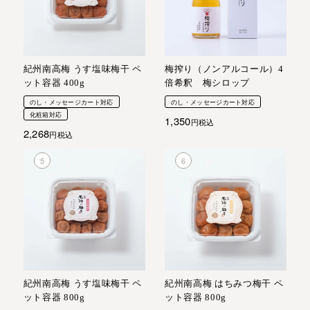
紀州南高梅 うす塩味梅干 ペ
梅搾り（ノンアルコール）4
ット容器 400g
倍希釈 梅シロップ
のし・メッセージカート対応
のし・メッセージカート対応
化粧箱対応
1,350
税込
2,268
税込
紀州南高梅 うす塩味梅干 ペ
紀州南高梅 はちみつ梅干 ペ
ット容器 800g
ット容器 800g