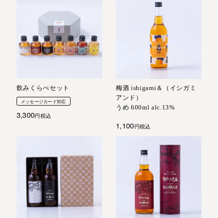
飲みくらべセット
梅酒 ishigami＆（イシガミ
アンド）
メッセージカード対応
うめ 600ml alc.13%
3,300
税込
1,100
税込