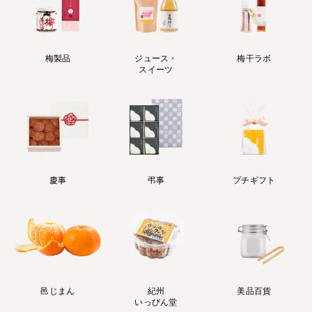
梅製品
ジュース・
梅干ラボ
スイーツ
慶事
弔事
プチギフト
邑じまん
紀州
美品百貨
いっぴん堂