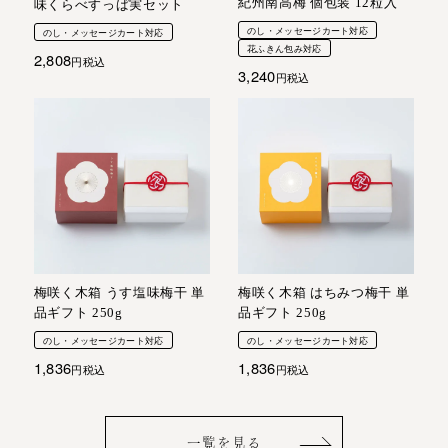
紀州南高梅 個包装 12粒入
味くらべすっぱ実セット
のし・メッセージカート対応
のし・メッセージカート対応
花ふきん包み対応
2,808
税込
3,240
税込
梅咲く木箱 うす塩味梅干 単
梅咲く木箱 はちみつ梅干 単
品ギフト 250g
品ギフト 250g
のし・メッセージカート対応
のし・メッセージカート対応
1,836
1,836
税込
税込
一覧を見る