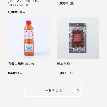
のし・メッセージカート対応
1,836
税込
花ふきん包み対応
2,808
税込
有機白梅酢 500ml
種ぬき梅
540
1,080
税込
税込
一覧を見る