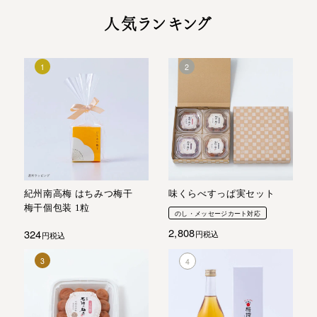
人気ランキング
紀州南高梅 はちみつ梅干
味くらべすっぱ実セット
梅干個包装 1粒
のし・メッセージカート対応
2,808
324
税込
税込