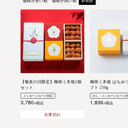
価格が安い順
価格が高い順
新着順
【敬老の日限定】梅咲く木箱2個
梅咲く木箱 はちみ
セット
フト 250g
メッセージカード対応
のし・メッセージカート
3,780
1,836
税込
税込
在庫切れ