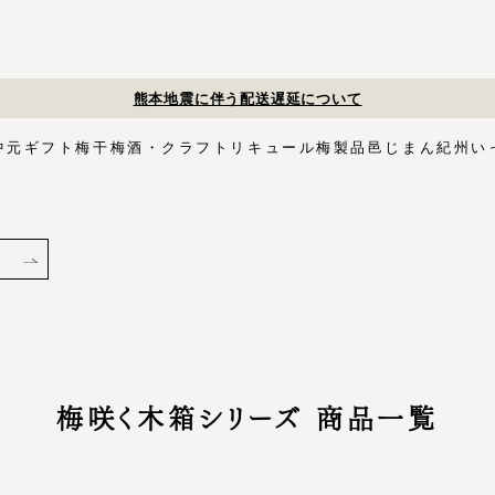
夏季休業のお知らせ
中元
ギフト
梅干
梅酒・クラフトリキュール
梅製品
邑じまん
紀州い
ト
・スイーツ
す塩味梅干
ギフトセット
梅酒HAMADA
梅搾り
邑咲（むらさき）
花ふきん包み対応商品
ゴールデンピューレ
梅酒ishigami&
こく旨梅干
梅酢
Orchard CODO
もみしそ
梅あぶらシリーズ
梅咲く木箱シリーズ
はちみつ梅干
梅酒ギフトセット
みかん梅
梅肉
梅干個包装
梅エキス
かつお
梅
イシガミアンド
紀州石神の梅干シリーズ
中川政七商店
木箱
3,000円〜
梅干個包装
5,000円〜
慶事用
ペ
花ふきん包み
梅咲く木箱シリーズ 商品一覧