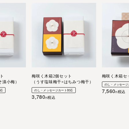
ト
梅咲く木箱2個セット
梅咲く木箱セ
そ漬小梅）
（うす塩味梅干×はちみつ梅干）
のし・メッセージ
7,560
対応
のし・メッセージカート対応
税込
3,780
税込