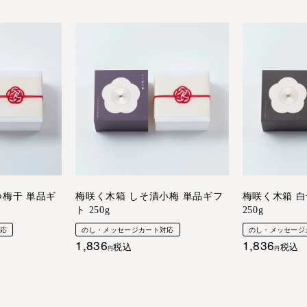
つ梅干 単品ギ
梅咲く木箱 しそ漬小梅 単品ギフ
梅咲く木箱 白
ト 250g
250g
対応
のし・メッセージカート対応
のし・メッセージ
1,836
1,836
税込
税込