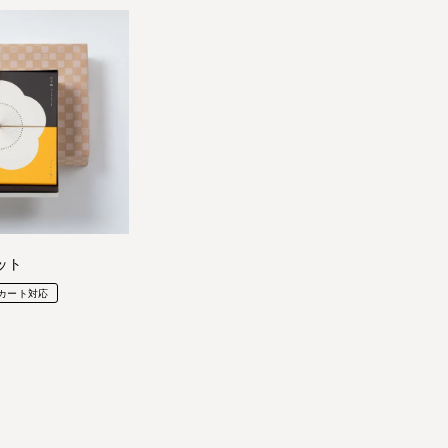
ット
カート対応