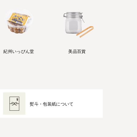
紀州
いっぴん堂
美品百貨
熨斗・包装紙について