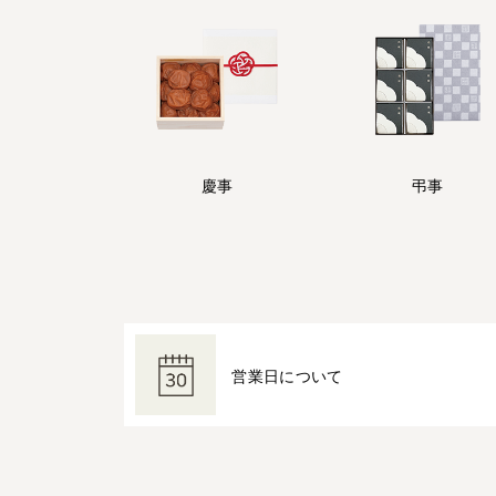
慶事
弔事
営業日について