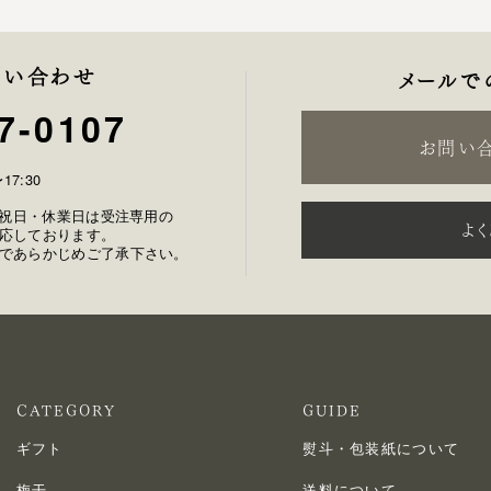
問い合わせ
メールで
7-0107
お問い
17:30
土日祝日・休業日は受注専用の
よ
応しております。
であらかじめご了承下さい。
CATEGORY
GUIDE
ギフト
熨斗・包装紙について
梅干
送料について