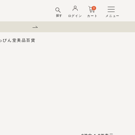
0
探す
ログイン
カート
メニュー
弊社を装った偽サイトにご注意
っぴん堂
美品百貨
味梅
酢
梅酒ギフトセット
梅干ラボ
しそ漬梅干
しそ漬小梅
ちびっこ梅
ット容器
弔事用