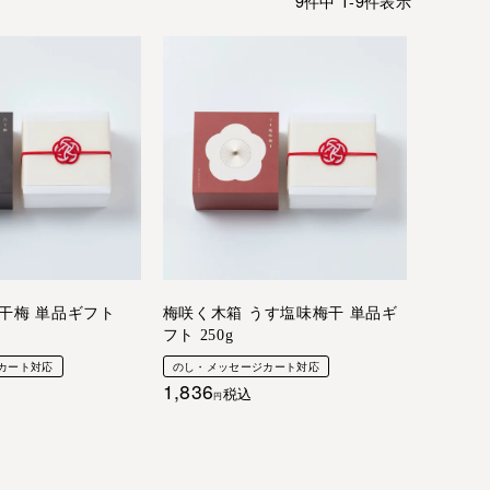
9
件中
1
-
9
件表示
干梅 単品ギフト
梅咲く木箱 うす塩味梅干 単品ギ
フト 250g
カート対応
のし・メッセージカート対応
1,836
税込