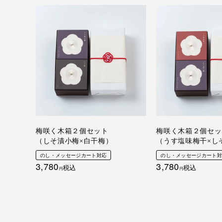
梅咲く木箱２個セット
梅咲く木箱２個セッ
（しそ漬小梅×白干梅）
（うす塩味梅干×し
のし・メッセージカート対応
のし・メッセージカート
3,780
3,780
税込
税込