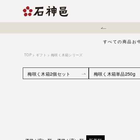
地震に伴う配送遅延について
すべての商品
お
TOP
ギフト
梅咲く木箱シリーズ
【夏限定】麻辣梅
味くらべセット
お中元・夏ギフ
ジュース
う
梅咲く木箱2個セット
梅咲く木箱単品250g
有機栽培の梅干
五穀酢仕立て
白干梅
1,000円〜
梅干