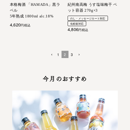
本格梅酒 「HAMADA」黒ラ
紀州南高梅 うす塩味梅干 ペ
ベル
ット容器 270g×3
5年熟成 1800ml alc.18%
のし・メッセージカート対応
4,620
化粧箱対応
税込
4,806
税込
1
2
3
今月のおすすめ