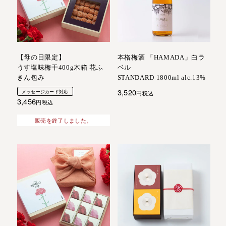
【母の日限定】
本格梅酒 「HAMADA」白ラ
うす塩味梅干400g木箱 花ふ
ベル
きん包み
STANDARD 1800ml alc.13%
3,520
メッセージカード対応
税込
3,456
税込
販売を終了しました。