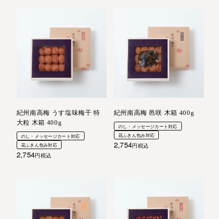
紀州南高梅 うす塩味梅干 特
紀州南高梅 邑咲 木箱 400g
大粒 木箱 400g
のし・メッセージカート対応
花ふきん包み対応
のし・メッセージカート対応
2,754
花ふきん包み対応
税込
2,754
税込