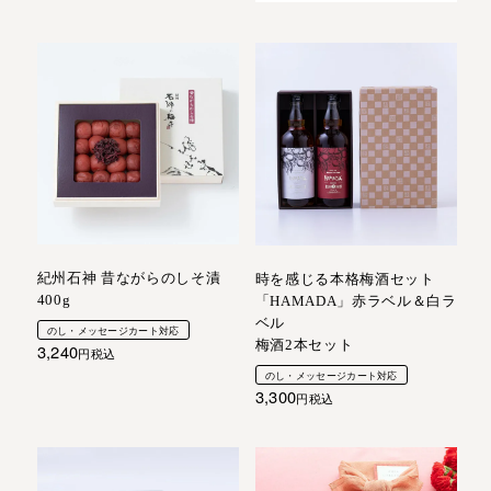
紀州石神 昔ながらのしそ漬
時を感じる本格梅酒セット
400g
「HAMADA」赤ラベル＆白ラ
ベル
のし・メッセージカート対応
梅酒2本セット
3,240
税込
のし・メッセージカート対応
3,300
税込