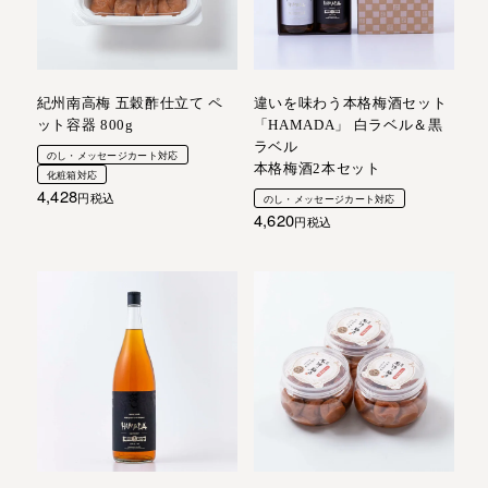
紀州南高梅 五穀酢仕立て ペ
違いを味わう本格梅酒セット
ット容器 800g
「HAMADA」 白ラベル＆黒
ラベル
のし・メッセージカート対応
本格梅酒2本セット
化粧箱対応
4,428
税込
のし・メッセージカート対応
4,620
税込