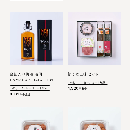
金箔入り梅酒 濱田
新うめ三昧セット
HAMADA 750ml alc.13%
のし・メッセージカート対応
4,320
のし・メッセージカート対応
税込
4,180
税込