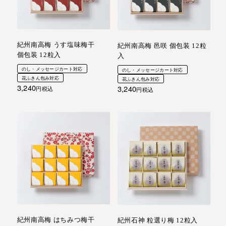
紀州南高梅 うす塩味梅干
紀州南高梅 邑咲 個包装 12粒
個包装 12粒入
入
のし・メッセージカート対応
のし・メッセージカート対応
花ふきん包み対応
花ふきん包み対応
3,240
3,240
税込
税込
紀州南高梅 はちみつ梅干
紀州石神 粒選り梅 12粒入