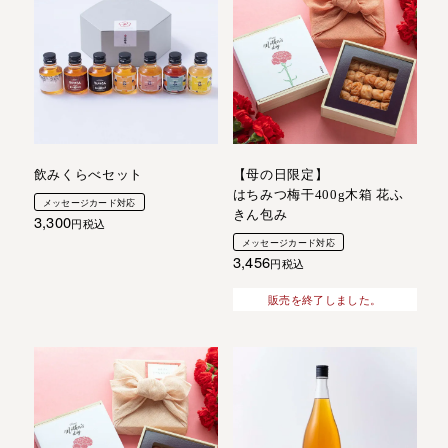
飲みくらべセット
【母の日限定】
はちみつ梅干400g木箱 花ふ
メッセージカード対応
きん包み
3,300
税込
メッセージカード対応
3,456
税込
販売を終了しました。