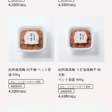
4,320
4,320
税込
税込
紀州南高梅 白干梅 ペット容
紀州南高梅 うす塩味梅干 特
器 800g
大粒
ペット容器 800g
のし・メッセージカート対応
化粧箱対応
のし・メッセージカート対応
4,320
税込
化粧箱対応
4,428
税込