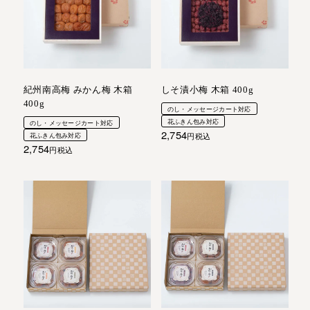
紀州南高梅 みかん梅 木箱
しそ漬小梅 木箱 400g
400g
のし・メッセージカート対応
花ふきん包み対応
のし・メッセージカート対応
2,754
花ふきん包み対応
税込
2,754
税込