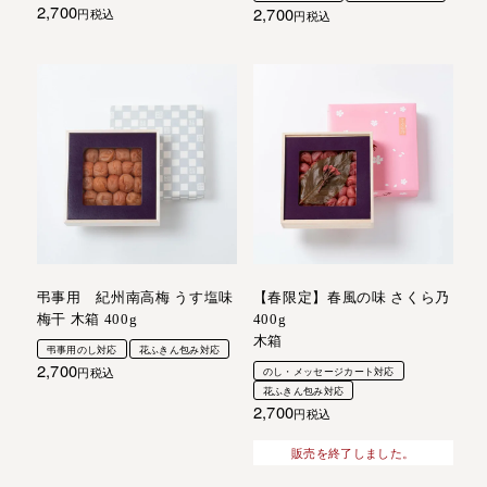
2,700
2,700
税込
税込
弔事用 紀州南高梅 うす塩味
【春限定】春風の味 さくら乃
梅干 木箱 400g
400g
木箱
弔事用のし対応
花ふきん包み対応
2,700
税込
のし・メッセージカート対応
花ふきん包み対応
2,700
税込
販売を終了しました。