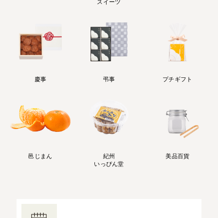
スイーツ
慶事
弔事
プチギフト
邑じまん
紀州
美品百貨
いっぴん堂