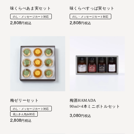
味くらべあま実セット
味くらべすっぱ実セット
のし・メッセージカート対応
のし・メッセージカート対応
2,808
2,808
税込
税込
梅ゼリーセット
梅酒HAMADA
90ml×4本ミニボトルセット
のし・メッセージカート対応
3,080
花ふきん包み対応
税込
2,808
税込