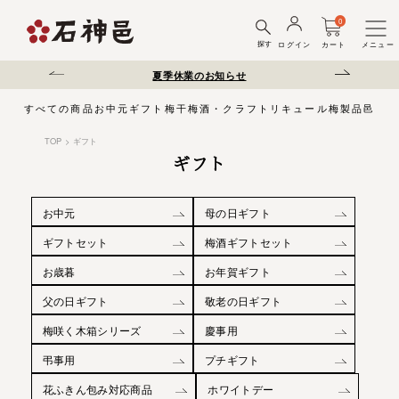
0
探す
ログイン
カート
メニュー
送遅延について
夏季休業のお知らせ
弊社を装った偽サ
すべての商品
お中元
ギフト
梅干
梅酒・クラフトリキュール
梅製品
邑じま
TOP
ギフト
ギフト
お中元
母の日ギフト
ギフトセット
梅酒ギフトセット
お歳暮
お年賀ギフト
父の日ギフト
敬老の日ギフト
梅咲く木箱シリーズ
慶事用
弔事用
プチギフト
花ふきん包み対応商品
ホワイトデー