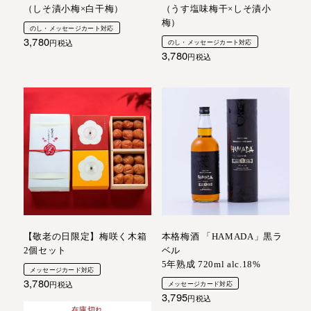
（しそ漬小梅×白干梅）
（うす塩味梅干×しそ漬小
梅）
のし・メッセージカート対応
3,780
税込
のし・メッセージカート対応
3,780
税込
【敬老の日限定】梅咲く木箱
本格梅酒 「HAMADA」黒ラ
2個セット
ベル
5年熟成 720ml alc.18%
メッセージカード対応
3,780
税込
メッセージカード対応
3,795
税込
在庫切れ