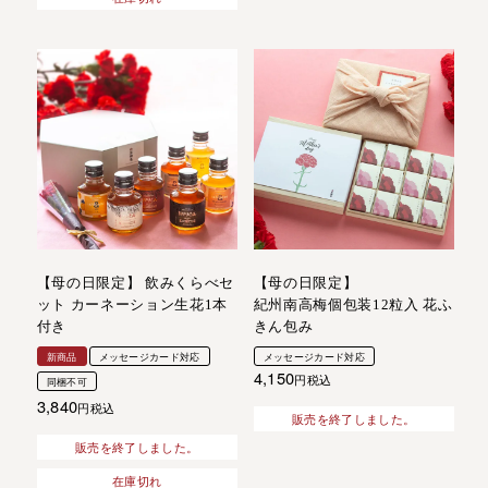
【母の日限定】 飲みくらべセ
【母の日限定】
ット カーネーション生花1本
紀州南高梅個包装12粒入 花ふ
付き
きん包み
新商品
メッセージカード対応
メッセージカード対応
4,150
税込
同梱不可
3,840
税込
販売を終了しました。
販売を終了しました。
在庫切れ