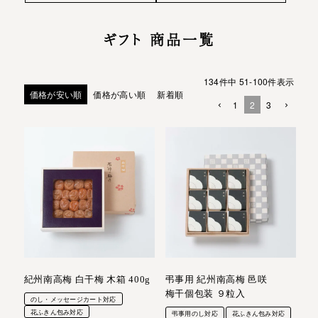
ギフト 商品一覧
134
件中
51
-
100
件表示
価格が安い順
価格が高い順
新着順
1
2
3
紀州南高梅 白干梅 木箱 400g
弔事用 紀州南高梅 邑咲
梅干個包装 ９粒入
のし・メッセージカート対応
花ふきん包み対応
弔事用のし対応
花ふきん包み対応