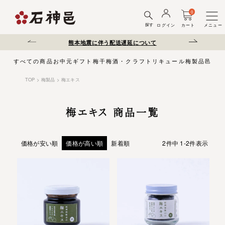
0
探す
ログイン
カート
メニュー
配送遅延について
夏季休業のお知らせ
弊社を装った
すべての商品
お中元
ギフト
梅干
梅酒・クラフトリキュール
梅製品
邑じま
TOP
梅製品
梅エキス
梅エキス 商品一覧
価格が安い順
価格が高い順
新着順
2
件中
1
-
2
件表示