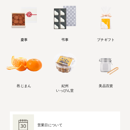
慶事
弔事
プチギフト
邑じまん
紀州
美品百貨
いっぴん堂
営業日について