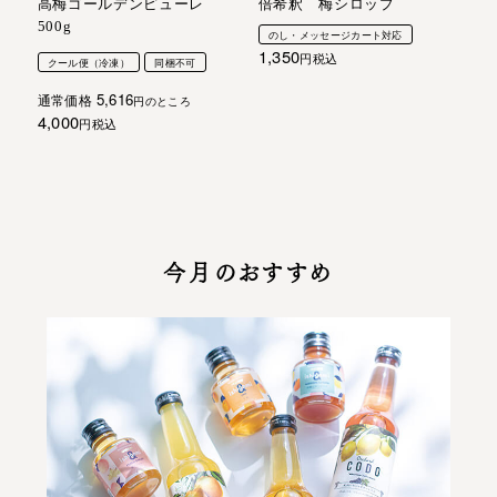
高梅ゴールデンピューレ
倍希釈 梅シロップ
500g
のし・メッセージカート対応
1,350
税込
クール便（冷凍）
同梱不可
5,616
通常価格
のところ
4,000
税込
今月のおすすめ