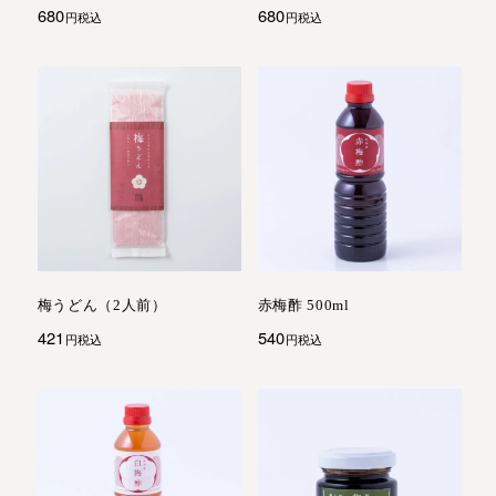
680
680
税込
税込
梅うどん（2人前）
赤梅酢 500ml
421
540
税込
税込