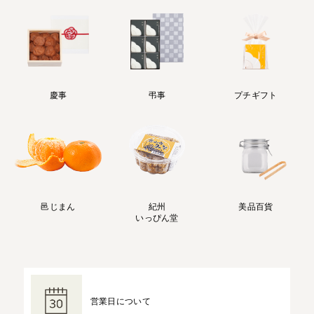
慶事
弔事
プチギフト
邑じまん
紀州
美品百貨
いっぴん堂
営業日について