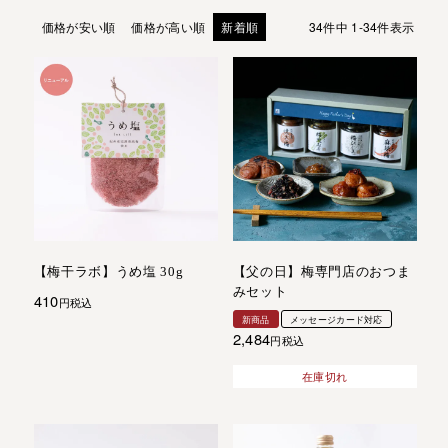
価格が安い順
価格が高い順
新着順
34
件中
1
-
34
件表示
【梅干ラボ】うめ塩 30g
【父の日】梅専門店のおつま
みセット
410
税込
新商品
メッセージカード対応
2,484
税込
在庫切れ