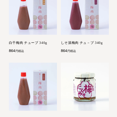
白干梅肉 チューブ 340g
しそ漬梅肉 チュ－ブ 340g
864
864
税込
税込