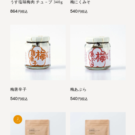
うす塩味梅肉 チュ－ブ 340g
梅にくみそ
864
540
税込
税込
梅唐辛子
梅あぶら
540
540
税込
税込