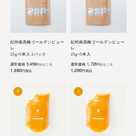
紀州南高梅ゴールデンピュー
紀州南高梅ゴールデンピュー
レ
レ
25g×5本入 2パック
25g×5本入
3,456
1,728
通常価格
通常価格
のところ
のところ
1,980
1,280
税込
税込