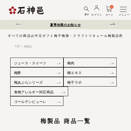
0
探す
ログイン
カート
メニュー
送遅延について
夏季休業のお知らせ
弊社を装った偽サ
すべての商品
お中元
ギフト
梅干
梅酒・クラフトリキュール
梅製品
邑じま
TOP
梅製品
ジュース・スイーツ
梅肉
梅酢
梅エキス
梅あぶらシリーズ
梅干ラボ
食物アレルギー対応商品
ゴールデンピューレ
梅製品 商品一覧