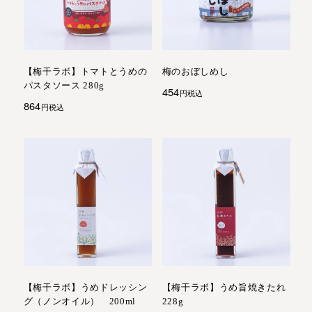
【梅干ラボ】トマトとうめの
梅のおぼしめし
パスタソース 280g
454
税込
864
税込
【梅干ラボ】うめドレッシン
【梅干ラボ】うめ旨焼きたれ
グ（ノンオイル） 200ml
228g