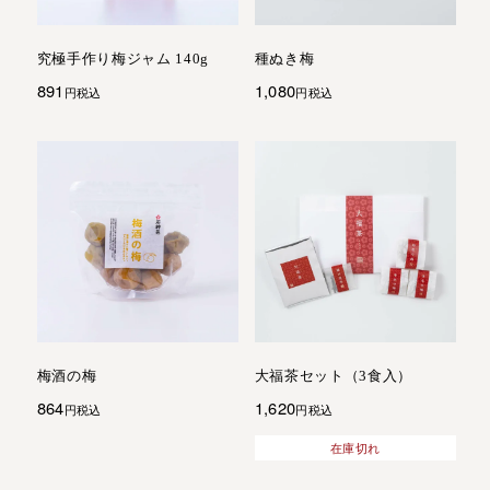
究極手作り梅ジャム 140g
種ぬき梅
891
1,080
税込
税込
梅酒の梅
大福茶セット（3食入）
864
1,620
税込
税込
在庫切れ