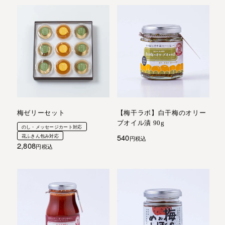
梅ゼリーセット
【梅干ラボ】白干梅のオリー
ブオイル漬 90g
のし・メッセージカート対応
540
花ふきん包み対応
税込
2,808
税込