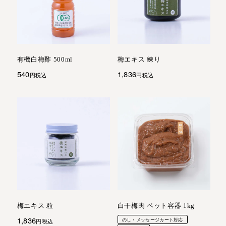
有機白梅酢 500ml
梅エキス 練り
540
1,836
税込
税込
梅エキス 粒
白干梅肉 ペット容器 1kg
1,836
のし・メッセージカート対応
税込