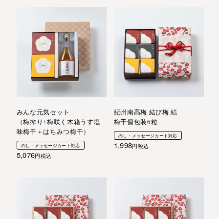
みんな元気セット
紀州南高梅 結び梅 結
（梅搾り+梅咲く木箱うす塩
梅干個包装6粒
味梅干＋はちみつ梅干）
のし・メッセージカート対応
1,998
のし・メッセージカート対応
税込
5,076
税込