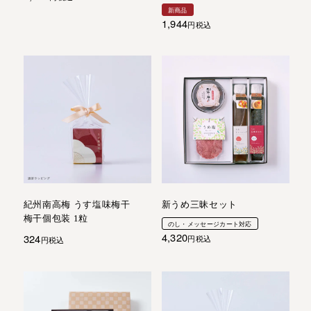
新商品
1,944
税込
紀州南高梅 うす塩味梅干
新うめ三昧セット
梅干個包装 1粒
のし・メッセージカート対応
4,320
324
税込
税込