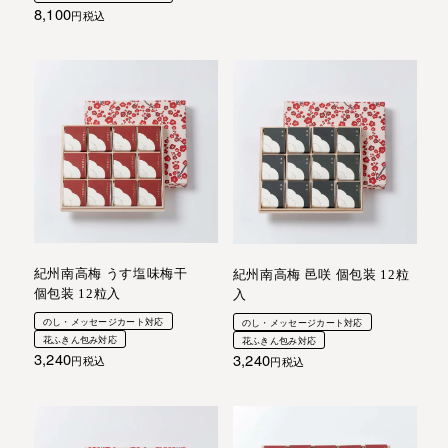
8,100
税込
紀州南高梅 うす塩味梅干
紀州南高梅 邑咲 個包装 12粒
個包装 12粒入
入
のし・メッセージカート対応
のし・メッセージカート対応
花ふきん包み対応
花ふきん包み対応
3,240
3,240
税込
税込