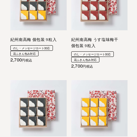
紀州南高梅 個包装 9粒入
紀州南高梅 うす塩味梅干
個包装 9粒入
のし・メッセージカート対応
花ふきん包み対応
のし・メッセージカート対応
2,700
税込
花ふきん包み対応
2,700
税込