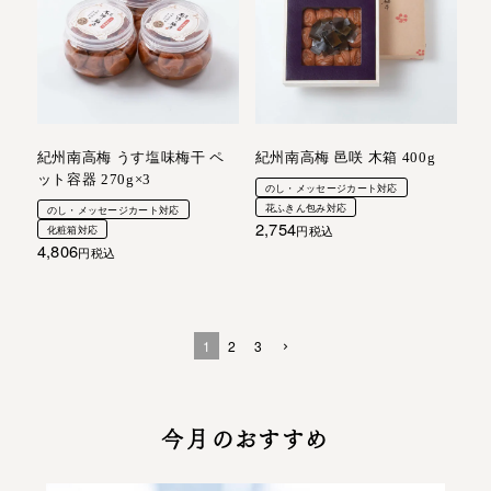
紀州南高梅 うす塩味梅干 ペ
紀州南高梅 邑咲 木箱 400g
ット容器 270g×3
のし・メッセージカート対応
花ふきん包み対応
のし・メッセージカート対応
2,754
化粧箱対応
税込
4,806
税込
1
2
3
今月のおすすめ