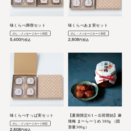
味くらべ満喫セット
味くらべあま実セット
のし・メッセージカート対応
のし・メッセージカート対応
5,400
2,808
税込
税込
味くらべすっぱ実セット
【夏期限定6/1～出荷開始】麻
辣梅 まーらーうめ 380g （固
のし・メッセージカート対応
形量300g）
2,808
税込