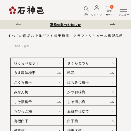
0
探す
ログイン
カート
メニュー
送遅延について
夏季休業のお知らせ
弊社を装った偽サ
すべての商品
お中元
ギフト
梅干
梅酒・クラフトリキュール
梅製品
邑じま
TOP
梅干
味くらべセット
さくらまつり
うす塩味梅干
邑咲
こく旨梅干
はちみつ梅干
みかん梅
かつお味梅
しそ漬梅干
しそ漬小梅
ちびっこ梅
五穀酢仕立て
有機白干
白干梅
備蓄梅
梅干木箱