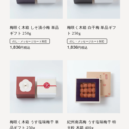
梅咲く木箱 しそ漬小梅 単品
梅咲く木箱 白干梅 単品ギフ
ギフト 250g
ト 250g
のし・メッセージカート対応
のし・メッセージカート対応
1,836
1,836
税込
税込
梅咲く木箱 うす塩味梅干 単
紀州南高梅 うす塩味梅干 特
品ギフト 250g
大粒 木箱 400g