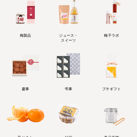
梅製品
ジュース・
梅干ラボ
スイーツ
慶事
弔事
プチギフト