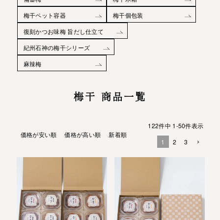
梅干ペット容器
梅干個包装
復刻かつお味梅 旨だし仕立て
紀州石神の梅干シリーズ
麻辣梅
梅干 商品一覧
122
件中
1
-
50
件表示
価格が安い順
価格が高い順
新着順
1
2
3