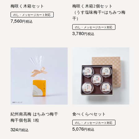
梅咲く木箱セット
梅咲く木箱2個セット
（うす塩味梅干×はちみつ梅
のし・メッセージカート対応
干）
7,560
税込
のし・メッセージカート対応
3,780
税込
紀州南高梅 はちみつ梅干
食べくらべセット
梅干個包装 1粒
のし・メッセージカート対応
5,076
324
税込
税込