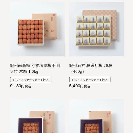
紀州南高梅 うす塩味梅干 特
紀州石神 粒選り梅 20粒
大粒 木箱 1.6kg
（400g）
のし・メッセージカート対応
のし・メッセージカート対応
9,180
5,400
税込
税込