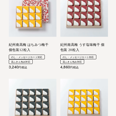
紀州南高梅 はちみつ梅干
紀州南高梅 うす塩味梅干 個
個包装12粒入
包装 20粒入
のし・メッセージカート対応
のし・メッセージカート対応
花ふきん包み対応
花ふきん包み対応
3,240
4,860
税込
税込