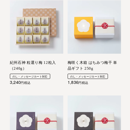
紀州石神 粒選り梅 12粒入
梅咲く木箱 はちみつ梅干 単
（240g）
品ギフト 250g
のし・メッセージカート対応
のし・メッセージカート対応
3,240
1,836
税込
税込