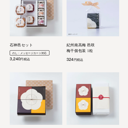
石神邑セット
紀州南高梅 邑咲
梅干個包装 1粒
のし・メッセージカート対応
3,240
324
税込
税込