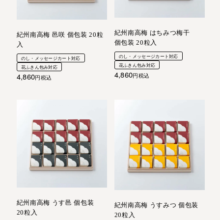
紀州南高梅 はちみつ梅干
紀州南高梅 邑咲 個包装 20粒
個包装 20粒入
入
のし・メッセージカート対応
のし・メッセージカート対応
花ふきん包み対応
花ふきん包み対応
4,860
4,860
税込
税込
紀州南高梅 うす邑 個包装
紀州南高梅 うすみつ 個包装
20粒入
20粒入