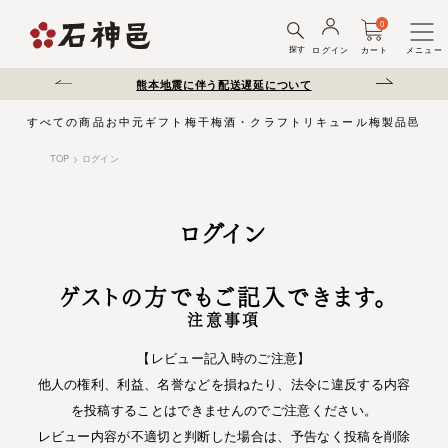
0
探す
ログイン
カート
メニュー
ださい。
熊本地震に伴う配送遅延について
夏季休業のお知
すべての商品
お中元
ギフト
梅干
梅酒・クラフトリキュール
梅製品
邑じま
TOP
ログイン
ログイン
ゲストの方でもご記入できます。
注意事項
【レビュー記入時のご注意】
他人の権利、利益、名誉などを損ねたり、法令に違反する内容
を投稿することはできませんのでご注意ください。
レビュー内容が不適切と判断した場合は、予告なく投稿を削除