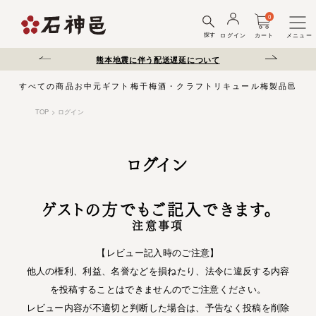
0
探す
ログイン
カート
メニュー
熊本地震に伴う配送遅延について
夏季休業のお知らせ
すべての商品
お中元
ギフト
梅干
梅酒・クラフトリキュール
梅製品
邑じま
TOP
ログイン
ログイン
ゲストの方でもご記入できます。
注意事項
【レビュー記入時のご注意】
他人の権利、利益、名誉などを損ねたり、法令に違反する内容
を投稿することはできませんのでご注意ください。
レビュー内容が不適切と判断した場合は、予告なく投稿を削除