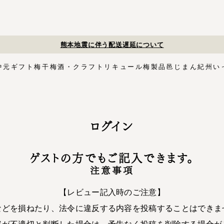
夏季休業のお知らせ
中元
ギフト
梅干
梅酒・クラフトリキュール
梅製品
邑じまん
紀州い
ト
・スイーツ
す塩味梅干
ギフトセット
梅酒HAMADA
梅搾り
邑咲（むらさき）
花ふきん包み対応商品
ゴールデンピューレ
梅酒ishigami&
こく旨梅干
梅酢
Orchard CODO
もみしそ
梅あぶらシリーズ
梅咲く木箱シリーズ
はちみつ梅干
梅酒ギフトセット
みかん梅
梅肉
梅干個包装
梅エキス
かつお
梅
イシガミアンド
紀州石神の梅干シリーズ
中川政七商店
ログイン
木箱
3,000円〜
梅干個包装
5,000円〜
慶事用
ペ
花ふきん包み
ゲストの方でもご記入できます。
注意事項
【レビュー記入時のご注意】
などを損ねたり、法令に違反する内容を投稿することはできま
容が不適切と判断した場合は、予告なく投稿を削除する場合が