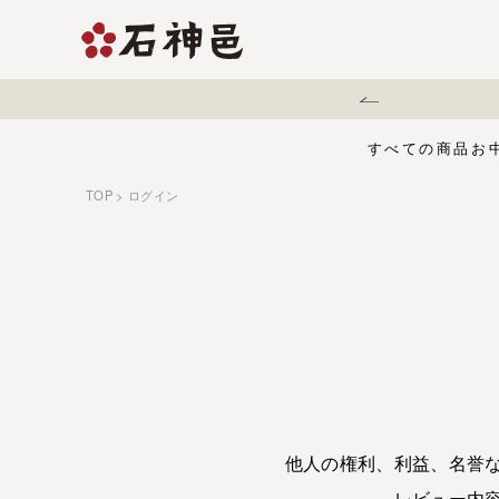
熊本地震に伴う配送遅延について
すべての商品
お
TOP
ログイン
【夏限定】麻辣梅
味くらべセット
お中元・夏ギフ
ジュース
う
有機栽培の梅干
五穀酢仕立て
白干梅
1,000円〜
梅干
他人の権利、利益、名誉
レビュー内