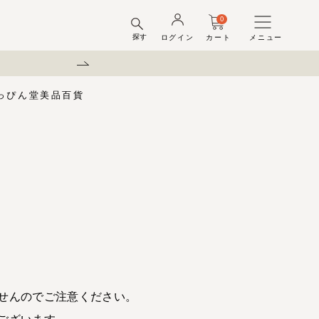
0
探す
ログイン
カート
メニュー
弊社を装った偽
っぴん堂
美品百貨
味梅
酢
梅酒ギフトセット
梅干ラボ
しそ漬梅干
しそ漬小梅
ちびっこ梅
ット容器
弔事用
せんのでご注意ください。
ございます。