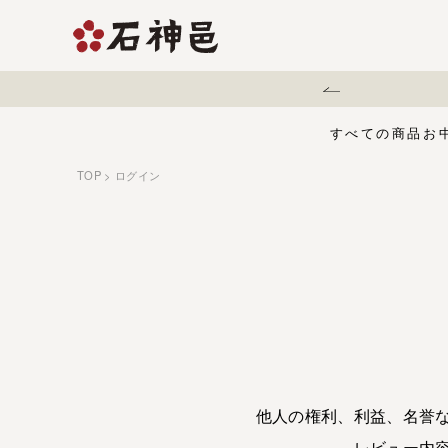
った偽サイトにご注意ください。
すべての商品
お
TOP
ログイン
【夏限定】麻辣梅
味くらべセット
お中元・夏ギフ
ジュース
う
有機栽培の梅干
五穀酢仕立て
白干梅
1,000円〜
梅干
他人の権利、利益、名誉
レビュー内