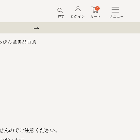
0
探す
ログイン
カート
メニュー
夏季休業のお知らせ
っぴん堂
美品百貨
味梅
酢
梅酒ギフトセット
梅干ラボ
しそ漬梅干
しそ漬小梅
ちびっこ梅
ット容器
弔事用
せんのでご注意ください。
ございます。