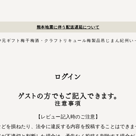
熊本地震に伴う配送遅延について
中元
ギフト
梅干
梅酒・クラフトリキュール
梅製品
邑じまん
紀州い
ト
・スイーツ
す塩味梅干
ギフトセット
梅酒HAMADA
梅搾り
邑咲（むらさき）
花ふきん包み対応商品
ゴールデンピューレ
梅酒ishigami&
こく旨梅干
梅酢
Orchard CODO
もみしそ
梅あぶらシリーズ
梅咲く木箱シリーズ
はちみつ梅干
梅酒ギフトセット
みかん梅
梅肉
梅干個包装
梅エキス
かつお
梅
イシガミアンド
紀州石神の梅干シリーズ
中川政七商店
ログイン
木箱
3,000円〜
梅干個包装
5,000円〜
慶事用
ペ
花ふきん包み
ゲストの方でもご記入できます。
注意事項
【レビュー記入時のご注意】
などを損ねたり、法令に違反する内容を投稿することはできま
容が不適切と判断した場合は、予告なく投稿を削除する場合が