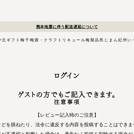
夏季
中元
ギフト
梅干
梅酒・クラフトリキュール
梅製品
邑じまん
紀州い
ト
・スイーツ
す塩味梅干
ギフトセット
梅酒HAMADA
梅搾り
邑咲（むらさき）
花ふきん包み対応商品
ゴールデンピューレ
梅酒ishigami&
こく旨梅干
梅酢
Orchard CODO
もみしそ
梅あぶらシリーズ
梅咲く木箱シリーズ
はちみつ梅干
梅酒ギフトセット
みかん梅
梅肉
梅干個包装
梅エキス
かつお
梅
イシガミアンド
紀州石神の梅干シリーズ
中川政七商店
ログイン
木箱
3,000円〜
梅干個包装
5,000円〜
慶事用
ペ
花ふきん包み
ゲストの方でもご記入できます。
注意事項
【レビュー記入時のご注意】
などを損ねたり、法令に違反する内容を投稿することはできま
容が不適切と判断した場合は、予告なく投稿を削除する場合が