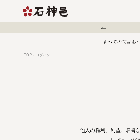
熊本地震に伴う配送遅延について
すべての商品
お
TOP
ログイン
【夏限定】麻辣梅
味くらべセット
お中元・夏ギフ
ジュース
う
有機栽培の梅干
五穀酢仕立て
白干梅
1,000円〜
梅干
他人の権利、利益、名誉
レビュー内