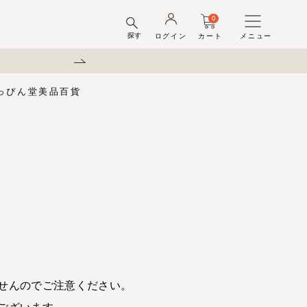
0
探す
ログイン
カート
メニュー
休業のお知らせ
っぴん堂
美品百貨
味梅
酢
梅酒ギフトセット
梅干ラボ
しそ漬梅干
しそ漬小梅
ちびっこ梅
ット容器
弔事用
せんのでご注意ください。
ございます。