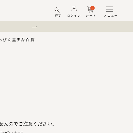
0
探す
ログイン
カート
メニュー
夏季休業のお知らせ
っぴん堂
美品百貨
味梅
酢
梅酒ギフトセット
梅干ラボ
しそ漬梅干
しそ漬小梅
ちびっこ梅
ット容器
弔事用
せんのでご注意ください。
ございます。