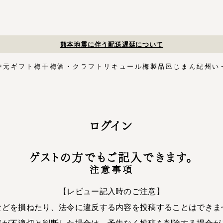
熊本地震に伴う配送遅延について
中元
ギフト
梅干
梅酒・クラフトリキュール
梅製品
邑じまん
紀州い
ト
・スイーツ
す塩味梅干
ギフトセット
梅酒HAMADA
梅搾り
邑咲（むらさき）
花ふきん包み対応商品
ゴールデンピューレ
梅酒ishigami&
こく旨梅干
梅酢
Orchard CODO
もみしそ
梅あぶらシリーズ
梅咲く木箱シリーズ
はちみつ梅干
梅酒ギフトセット
みかん梅
梅肉
梅干個包装
梅エキス
かつお
梅
イシガミアンド
紀州石神の梅干シリーズ
中川政七商店
ログイン
木箱
3,000円〜
梅干個包装
5,000円〜
慶事用
ペ
花ふきん包み
ゲストの方でもご記入できます。
注意事項
【レビュー記入時のご注意】
などを損ねたり、法令に違反する内容を投稿することはできま
容が不適切と判断した場合は、予告なく投稿を削除する場合が