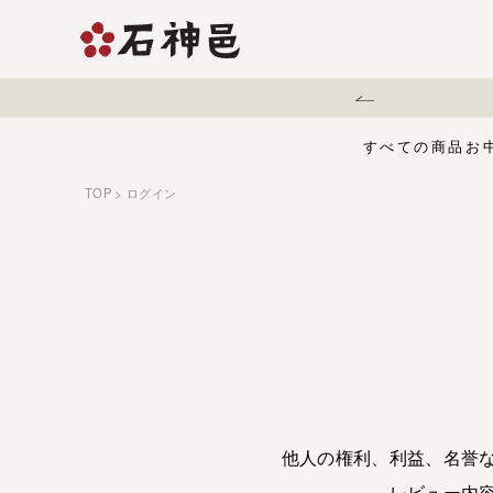
にご注意ください。
すべての商品
お
TOP
ログイン
【夏限定】麻辣梅
味くらべセット
お中元・夏ギフ
ジュース
う
有機栽培の梅干
五穀酢仕立て
白干梅
1,000円〜
梅干
他人の権利、利益、名誉
レビュー内