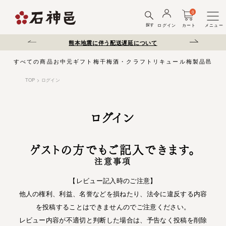
0
探す
ログイン
カート
メニュー
。
熊本地震に伴う配送遅延について
夏季休業のお知らせ
すべての商品
お中元
ギフト
梅干
梅酒・クラフトリキュール
梅製品
邑じま
TOP
ログイン
ログイン
ゲストの方でもご記入できます。
注意事項
【レビュー記入時のご注意】
他人の権利、利益、名誉などを損ねたり、法令に違反する内容
を投稿することはできませんのでご注意ください。
レビュー内容が不適切と判断した場合は、予告なく投稿を削除