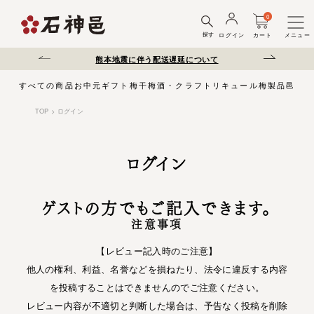
0
探す
ログイン
カート
メニュー
ださい。
熊本地震に伴う配送遅延について
夏季休業のお知
すべての商品
お中元
ギフト
梅干
梅酒・クラフトリキュール
梅製品
邑じま
TOP
ログイン
ログイン
ゲストの方でもご記入できます。
注意事項
【レビュー記入時のご注意】
他人の権利、利益、名誉などを損ねたり、法令に違反する内容
を投稿することはできませんのでご注意ください。
レビュー内容が不適切と判断した場合は、予告なく投稿を削除