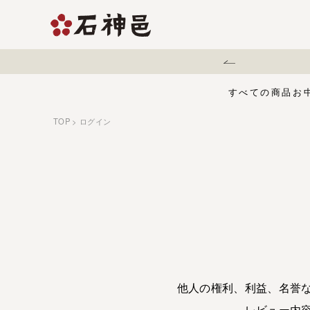
熊本地震に伴う配送遅延について
すべての商品
お
TOP
ログイン
【夏限定】麻辣梅
味くらべセット
お中元・夏ギフ
ジュース
う
有機栽培の梅干
五穀酢仕立て
白干梅
1,000円〜
梅干
他人の権利、利益、名誉
レビュー内