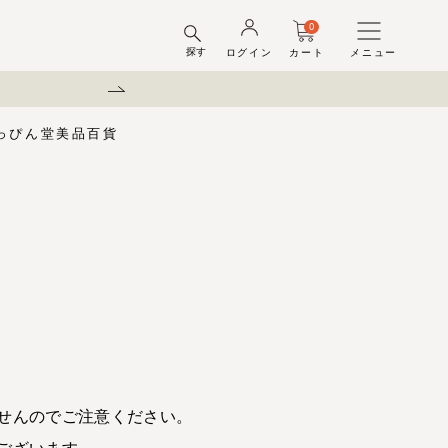
0
探す
ログイン
カート
メニュー
のお知らせ
っぴん堂
美品百貨
味梅
酢
梅酒ギフトセット
梅干ラボ
しそ漬梅干
しそ漬小梅
ちびっこ梅
ット容器
弔事用
せんのでご注意ください。
ございます。