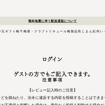
夏季休業
中元
ギフト
梅干
梅酒・クラフトリキュール
梅製品
邑じまん
紀州い
ト
・スイーツ
す塩味梅干
ギフトセット
梅酒HAMADA
梅搾り
邑咲（むらさき）
花ふきん包み対応商品
ゴールデンピューレ
梅酒ishigami&
こく旨梅干
梅酢
Orchard CODO
もみしそ
梅あぶらシリーズ
梅咲く木箱シリーズ
はちみつ梅干
梅酒ギフトセット
みかん梅
梅肉
梅干個包装
梅エキス
かつお
梅
イシガミアンド
紀州石神の梅干シリーズ
中川政七商店
ログイン
木箱
3,000円〜
梅干個包装
5,000円〜
慶事用
ペ
花ふきん包み
ゲストの方でもご記入できます。
注意事項
【レビュー記入時のご注意】
などを損ねたり、法令に違反する内容を投稿することはできま
容が不適切と判断した場合は、予告なく投稿を削除する場合が