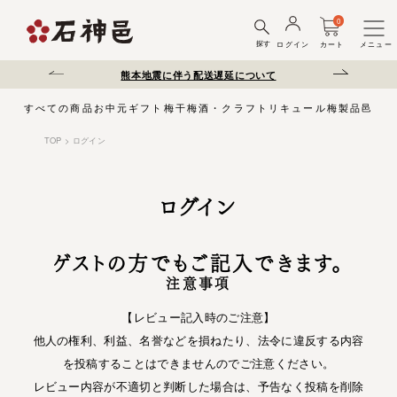
0
探す
ログイン
カート
メニュー
さい。
熊本地震に伴う配送遅延について
夏季休業のお知らせ
すべての商品
お中元
ギフト
梅干
梅酒・クラフトリキュール
梅製品
邑じま
TOP
ログイン
ログイン
ゲストの方でもご記入できます。
注意事項
【レビュー記入時のご注意】
他人の権利、利益、名誉などを損ねたり、法令に違反する内容
を投稿することはできませんのでご注意ください。
レビュー内容が不適切と判断した場合は、予告なく投稿を削除