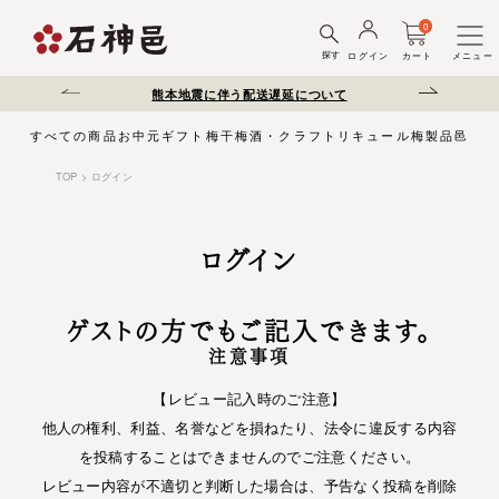
0
探す
ログイン
カート
メニュー
にご注意ください。
熊本地震に伴う配送遅延について
夏季休
すべての商品
お中元
ギフト
梅干
梅酒・クラフトリキュール
梅製品
邑じま
TOP
ログイン
ログイン
ゲストの方でもご記入できます。
注意事項
【レビュー記入時のご注意】
他人の権利、利益、名誉などを損ねたり、法令に違反する内容
を投稿することはできませんのでご注意ください。
レビュー内容が不適切と判断した場合は、予告なく投稿を削除