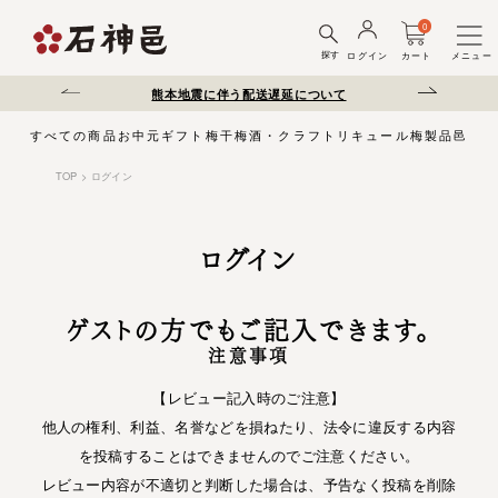
0
探す
ログイン
カート
メニュー
熊本地震に伴う配送遅延について
夏季休業のお知らせ
すべての商品
お中元
ギフト
梅干
梅酒・クラフトリキュール
梅製品
邑じま
TOP
ログイン
ログイン
ゲストの方でもご記入できます。
注意事項
【レビュー記入時のご注意】
他人の権利、利益、名誉などを損ねたり、法令に違反する内容
を投稿することはできませんのでご注意ください。
レビュー内容が不適切と判断した場合は、予告なく投稿を削除