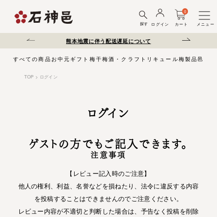
0
探す
ログイン
カート
メニュー
さい。
熊本地震に伴う配送遅延について
夏季休業のお知らせ
すべての商品
お中元
ギフト
梅干
梅酒・クラフトリキュール
梅製品
邑じま
TOP
ログイン
ログイン
ゲストの方でもご記入できます。
注意事項
【レビュー記入時のご注意】
他人の権利、利益、名誉などを損ねたり、法令に違反する内容
を投稿することはできませんのでご注意ください。
レビュー内容が不適切と判断した場合は、予告なく投稿を削除