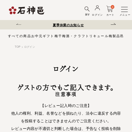
0
探す
ログイン
カート
メニュー
送遅延について
夏季休業のお知らせ
弊社を装った偽サ
すべての商品
お中元
ギフト
梅干
梅酒・クラフトリキュール
梅製品
邑じま
TOP
ログイン
ログイン
ゲストの方でもご記入できます。
注意事項
【レビュー記入時のご注意】
他人の権利、利益、名誉などを損ねたり、法令に違反する内容
を投稿することはできませんのでご注意ください。
レビュー内容が不適切と判断した場合は、予告なく投稿を削除