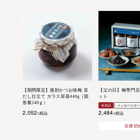
【期間限定】復刻かつお味梅 旨
【父の日】梅専門店
だし仕立て ガラス容器440g（固
ット
形量240ｇ）
新商品
メッセージカー
2,052
2,484
税込
税込
在庫切