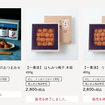
のおつまみセ
【一番漬】 はちみつ梅干 木箱
【一番漬】 う
400g
400g
ド対応
のし・メッセージカート対応
のし・メッセージ
花ふきん包み対応
花ふきん包み対応
2,800
2,800
税込
税込
れ
販売を終了しました。
販売を