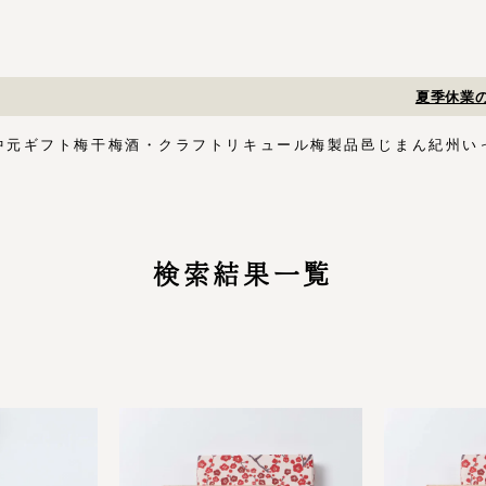
夏季休業のお知らせ
中元
ギフト
梅干
梅酒・クラフトリキュール
梅製品
邑じまん
紀州い
ト
・スイーツ
す塩味梅干
ギフトセット
梅酒HAMADA
梅搾り
邑咲（むらさき）
花ふきん包み対応商品
ゴールデンピューレ
梅酒ishigami&
こく旨梅干
梅酢
Orchard CODO
もみしそ
梅あぶらシリーズ
梅咲く木箱シリーズ
はちみつ梅干
梅酒ギフトセット
みかん梅
梅肉
梅干個包装
梅エキス
かつお
梅
イシガミアンド
紀州石神の梅干シリーズ
中川政七商店
検索結果一覧
木箱
3,000円〜
梅干個包装
5,000円〜
慶事用
ペ
花ふきん包み