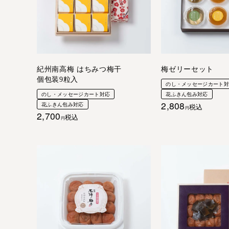
紀州南高梅 はちみつ梅干
梅ゼリーセット
個包装9粒入
のし・メッセージカート
のし・メッセージカート対応
花ふきん包み対応
2,808
花ふきん包み対応
税込
2,700
税込