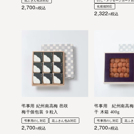
花ふきん包み対応
のし・メッセージカート
2,700
化粧箱対応
税込
2,322
税込
弔事用 紀州南高梅 邑咲
弔事用 紀州南高梅
梅干個包装 ９粒入
干 木箱 400g
弔事用のし対応
花ふきん包み対応
弔事用のし対応
花ふき
2,700
2,700
税込
税込