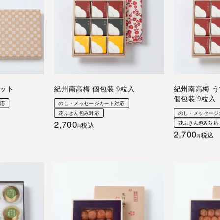
ット
紀州南高梅 個包装 9粒入
紀州南高梅 
個包装 9粒入
対応
のし・メッセージカート対応
花ふきん包み対応
のし・メッセージ
2,700
花ふきん包み対応
税込
2,700
税込