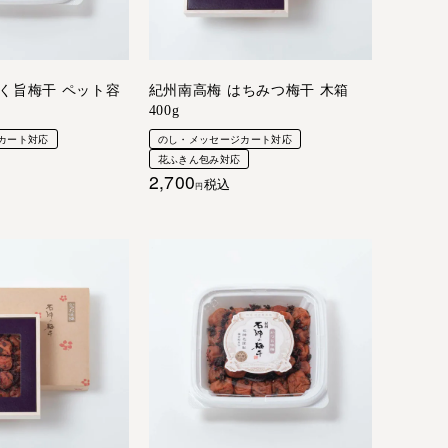
く旨梅干 ペット容
紀州南高梅 はちみつ梅干 木箱
400g
カート対応
のし・メッセージカート対応
花ふきん包み対応
2,700
税込