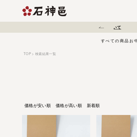
地震に伴う配送遅延について
すべての商品
お
TOP
検索結果一覧
【夏限定】麻辣梅
味くらべセット
お中元・夏ギフ
ジュース
う
有機栽培の梅干
五穀酢仕立て
白干梅
1,000円〜
梅干
価格が安い順
価格が高い順
新着順