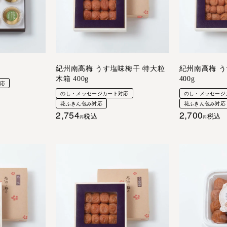
紀州南高梅 うす塩味梅干 特大粒
紀州南高梅 う
木箱 400g
400g
対応
のし・メッセージカート対応
のし・メッセージ
花ふきん包み対応
花ふきん包み対応
2,754
2,700
税込
税込