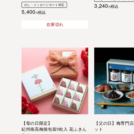
3,240
のし・メッセージカート対応
税込
5,400
税込
在庫切れ
【母の日限定】
【父の日】梅専門店
紀州南高梅個包装9粒入 花ふきん
ット