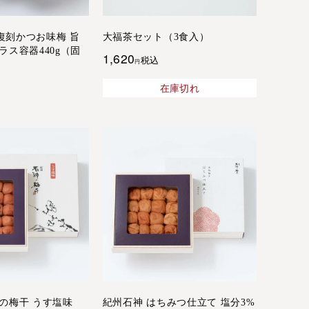
復刻かつお味梅 旨
大福茶セット（3食入）
ラス容器440g（固
1,620
税込
在庫切れ
の梅干 うす塩味
紀州石神 はちみつ仕立て 塩分3%