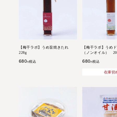
【梅干ラボ】うめ旨焼きたれ
【梅干ラボ】うめド
228g
（ノンオイル） 200
680
680
税込
税込
在庫切