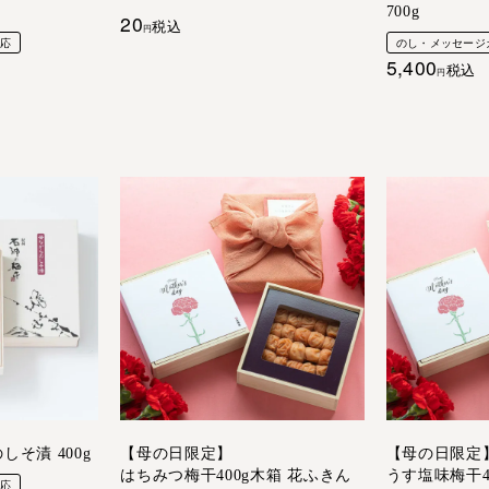
700g
20
税込
対応
のし・メッセージ
5,400
税込
そ漬 400g
【母の日限定】
【母の日限定
はちみつ梅干400g木箱 花ふきん
うす塩味梅干4
対応