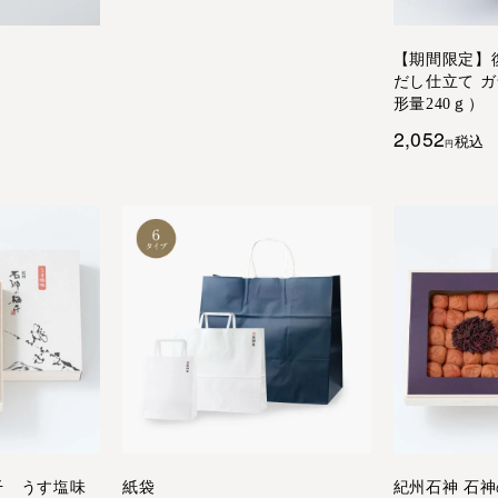
【期間限定】
だし仕立て ガ
形量240ｇ）
2,052
税込
干 うす塩味
紙袋
紀州石神 石神