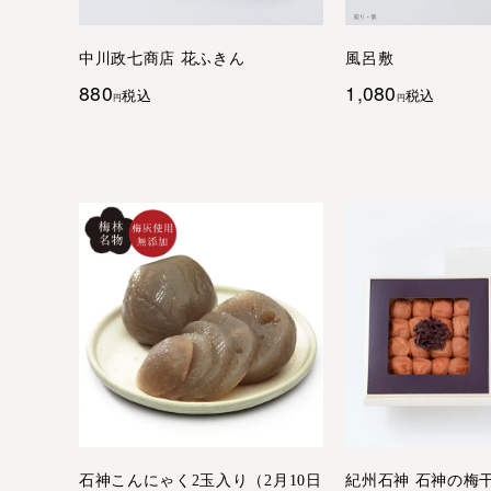
中川政七商店 花ふきん
風呂敷
880
1,080
税込
税込
石神こんにゃく2玉入り（2月10日
紀州石神 石神の梅