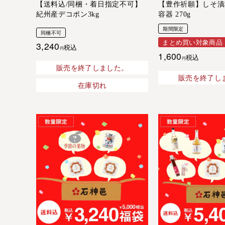
【送料込/同梱・着日指定不可】
【豊作祈願】しそ漬
紀州産デコポン3kg
容器 270g
期間限定
同梱不可
まとめ買い対象商品
3,240
税込
1,600
税込
販売を終了しました。
販売を終了し
在庫切れ