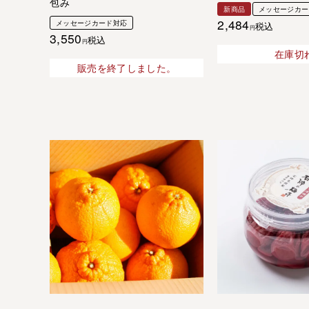
包み
新商品
メッセージカー
2,484
メッセージカード対応
税込
3,550
税込
在庫切
販売を終了しました。