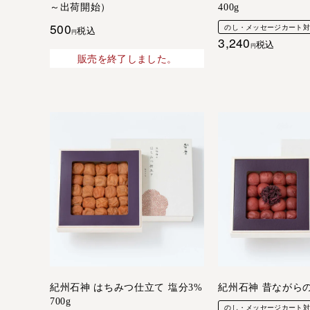
～出荷開始）
400g
500
のし・メッセージカート
税込
3,240
税込
販売を終了しました。
紀州石神 はちみつ仕立て 塩分3%
紀州石神 昔ながらのし
700g
のし・メッセージカート