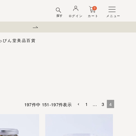
0
探す
ログイン
カート
メニュー
弊社を装った偽サイトにご注意
っぴん堂
美品百貨
味梅
酢
梅酒ギフトセット
梅干ラボ
しそ漬梅干
しそ漬小梅
ちびっこ梅
ット容器
弔事用
1
…
3
4
197
件中
151
-
197
件表示