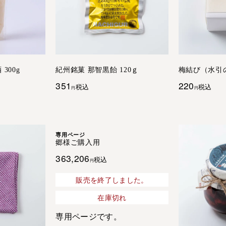
300g
紀州銘菓 那智黒飴 120ｇ
梅結び（水引
351
220
税込
税込
専用ページ
郷様ご購入用
363,206
税込
販売を終了しました。
在庫切れ
専用ページです。