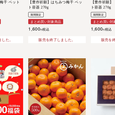
梅干 ペット
【豊作祈願】はちみつ梅干 ペッ
【豊作祈願】 
ト容器 270g
ト容器 270g
期間限定
期間限定
まとめ買い対象商品
まとめ買い対
1,600
1,600
税込
税込
ました。
販売を終了しました。
販売を