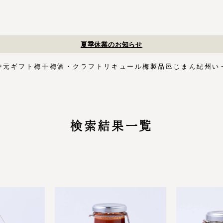
夏季休業のお知らせ
中元
ギフト
梅干
梅酒・クラフトリキュール
梅製品
邑じまん
紀州い
ト
・スイーツ
す塩味梅干
ギフトセット
梅酒HAMADA
梅搾り
邑咲（むらさき）
花ふきん包み対応商品
ゴールデンピューレ
梅酒ishigami&
こく旨梅干
梅酢
Orchard CODO
もみしそ
梅あぶらシリーズ
梅咲く木箱シリーズ
はちみつ梅干
梅酒ギフトセット
みかん梅
梅肉
梅干個包装
梅エキス
かつお
梅
イシガミアンド
紀州石神の梅干シリーズ
中川政七商店
検索結果一覧
木箱
3,000円〜
梅干個包装
5,000円〜
慶事用
ペ
花ふきん包み