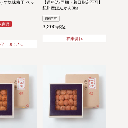
うす塩味梅干 ペッ
【送料込/同梱・着日指定不可】
紀州産ぽんかん3kg
同梱不可
象商品
3,200
税込
在庫切れ
終了しました。