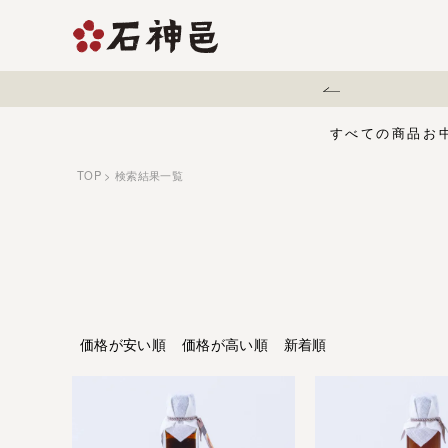
地震に伴う配送遅延について
すべての商品
お
TOP
検索結果一覧
【夏限定】麻辣梅
味くらべセット
お中元・夏ギフ
ジュース
う
有機栽培の梅干
五穀酢仕立て
白干梅
1,000円〜
梅干
価格が安い順
価格が高い順
新着順