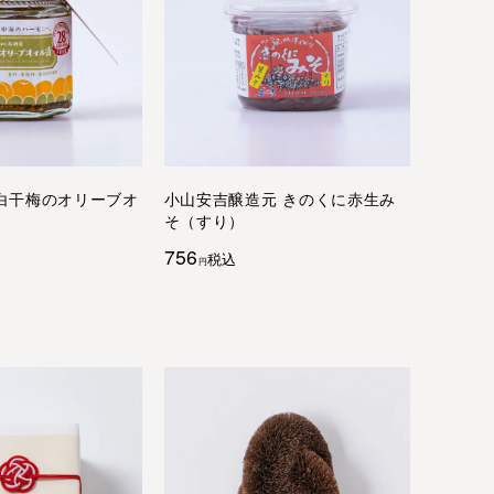
白干梅のオリーブオ
小山安吉醸造元 きのくに赤生み
そ（すり）
756
税込