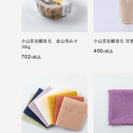
小山安吉醸造元 金山寺みそ
小山安吉醸造元 甘酒 
300g
400
税込
702
税込