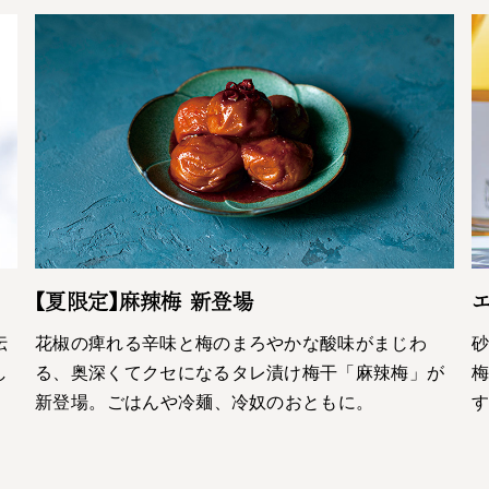
【夏限定】麻辣梅 新登場
エ
伝
花椒の痺れる辛味と梅のまろやかな酸味がまじわ
し
る、奥深くてクセになるタレ漬け梅干「麻辣梅」が
梅
新登場。ごはんや冷麺、冷奴のおともに。