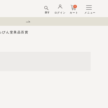
0
探す
ログイン
カート
メニュー
弊社を装った偽サ
っぴん堂
美品百貨
味梅
酢
梅酒ギフトセット
梅干ラボ
しそ漬梅干
しそ漬小梅
ちびっこ梅
ット容器
弔事用