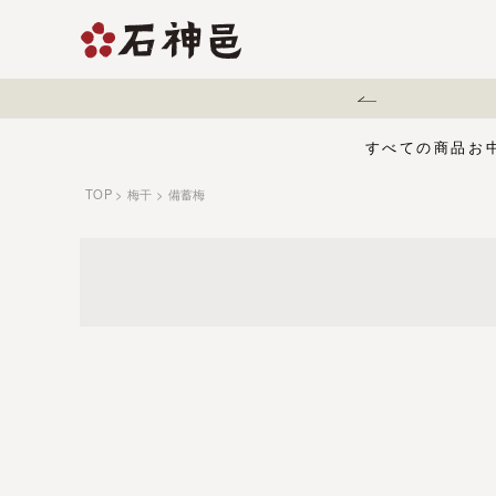
熊本地震に伴う配送遅延について
すべての商品
お
TOP
梅干
備蓄梅
【夏限定】麻辣梅
味くらべセット
お中元・夏ギフ
ジュース
う
有機栽培の梅干
五穀酢仕立て
白干梅
1,000円〜
梅干