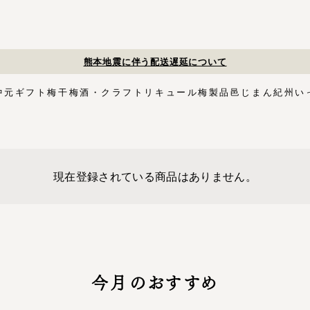
夏季休業のお知らせ
中元
ギフト
梅干
梅酒・クラフトリキュール
梅製品
邑じまん
紀州い
ト
・スイーツ
す塩味梅干
ギフトセット
梅酒HAMADA
梅搾り
邑咲（むらさき）
花ふきん包み対応商品
ゴールデンピューレ
梅酒ishigami&
こく旨梅干
梅酢
Orchard CODO
もみしそ
梅あぶらシリーズ
梅咲く木箱シリーズ
はちみつ梅干
梅酒ギフトセット
みかん梅
梅肉
梅干個包装
梅エキス
かつお
梅
イシガミアンド
紀州石神の梅干シリーズ
中川政七商店
木箱
3,000円〜
梅干個包装
5,000円〜
慶事用
ペ
現在登録されている商品はありません。
花ふきん包み
今月のおすすめ