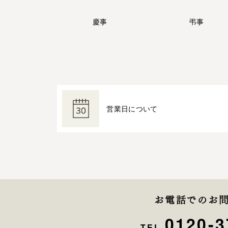
慶事
弔事
営業日について
お電話でのお
0120-3
TEL