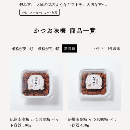
包み方。 大輪の花のようなギフトを、大切な方へ。
のし・メッセージカード対応
かつお味梅 商品一覧
価格が安い順
価格が高い順
新着順
4
件中
1
-
4
件表示
紀州南高梅 かつお味梅 ペッ
紀州南高梅 かつお味梅 ペッ
ト容器 800g
ト容器 400g