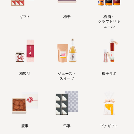
ギフト
梅干
梅酒・
クラフトリキ
ュール
梅製品
ジュース・
梅干ラボ
スイーツ
慶事
弔事
プチギフト