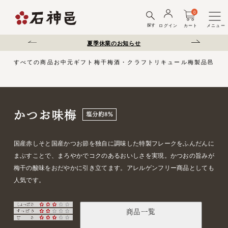
0
探す
ログイン
カート
メニュー
送遅延について
夏季休業のお知らせ
弊社を装った偽サ
すべての商品
お中元
ギフト
梅干
梅酒・クラフトリキュール
梅製品
邑じま
かつお味梅
塩分約8％
国産赤しそと国産かつお節を独自に調味した特製フレークをふんだんに
まぶすことで、まろやかでコクのあるおいしさを実現。かつおの旨みが
梅干の酸味をおだやかに引き立てます。アレルゲンフリー商品としても
人気です。
商品一覧