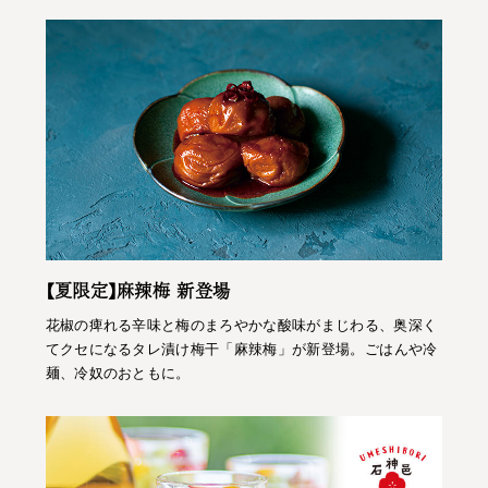
【夏限定】麻辣梅 新登場
花椒の痺れる辛味と梅のまろやかな酸味がまじわる、奥深く
てクセになるタレ漬け梅干「麻辣梅」が新登場。ごはんや冷
麺、冷奴のおともに。