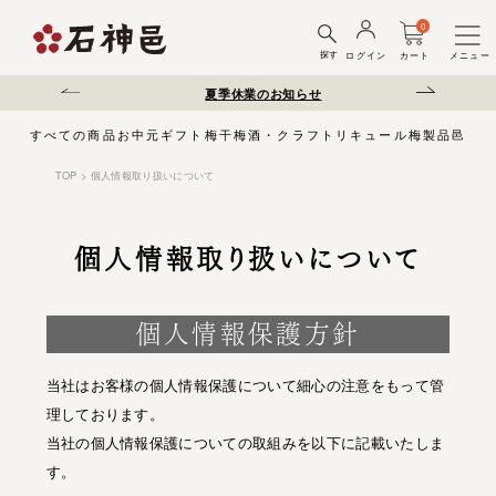
0
探す
ログイン
カート
メニュー
送遅延について
夏季休業のお知らせ
弊社を装った偽サ
すべての商品
お中元
ギフト
梅干
梅酒・クラフトリキュール
梅製品
邑じま
TOP
個人情報取り扱いについて
個人情報取り扱いについて
個人情報保護方針
当社はお客様の個人情報保護について細心の注意をもって管
理しております。
当社の個人情報保護についての取組みを以下に記載いたしま
す。