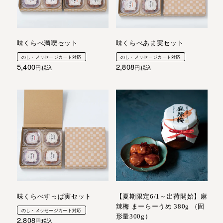
味くらべ満喫セット
味くらべあま実セット
のし・メッセージカート対応
のし・メッセージカート対応
5,400
2,808
税込
税込
味くらべすっぱ実セット
【夏期限定6/1～出荷開始】麻
辣梅 まーらーうめ 380g （固
のし・メッセージカート対応
形量300g）
2,808
税込