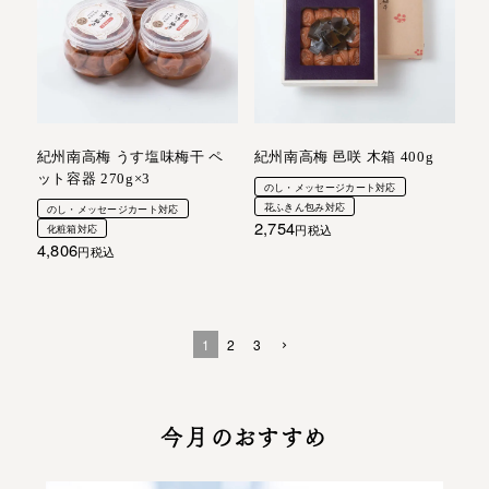
紀州南高梅 うす塩味梅干 ペ
紀州南高梅 邑咲 木箱 400g
ット容器 270g×3
のし・メッセージカート対応
花ふきん包み対応
のし・メッセージカート対応
2,754
化粧箱対応
税込
4,806
税込
1
2
3
今月のおすすめ