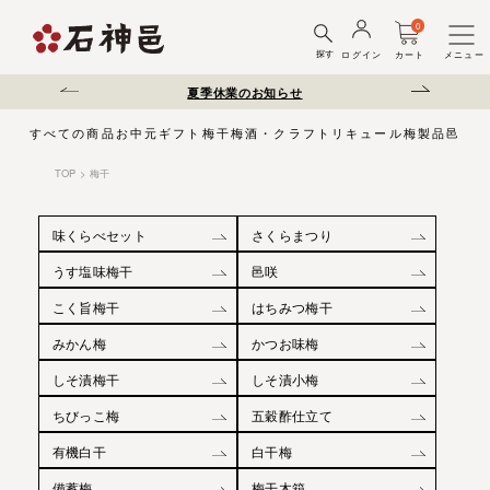
0
探す
ログイン
カート
メニュー
送遅延について
夏季休業のお知らせ
弊社を装った偽サ
すべての商品
お中元
ギフト
梅干
梅酒・クラフトリキュール
梅製品
邑じま
TOP
梅干
味くらべセット
さくらまつり
うす塩味梅干
邑咲
こく旨梅干
はちみつ梅干
みかん梅
かつお味梅
しそ漬梅干
しそ漬小梅
ちびっこ梅
五穀酢仕立て
有機白干
白干梅
備蓄梅
梅干木箱