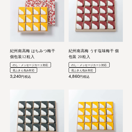
紀州南高梅 はちみつ梅干
紀州南高梅 うす塩味梅干 個
個包装12粒入
包装 20粒入
のし・メッセージカート対応
のし・メッセージカート対応
花ふきん包み対応
花ふきん包み対応
3,240
4,860
税込
税込