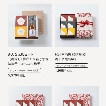
みんな元気セット
紀州南高梅 結び梅 結
（梅搾り+梅咲く木箱うす塩
梅干個包装6粒
味梅干＋はちみつ梅干）
のし・メッセージカート対応
1,998
のし・メッセージカート対応
税込
5,076
税込