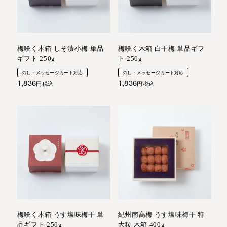
梅咲く木箱 しそ漬小梅 単品
梅咲く木箱 白干梅 単品ギフ
ギフト 250g
ト 250g
のし・メッセージカート対応
のし・メッセージカート対応
1,836
1,836
税込
税込
梅咲く木箱 うす塩味梅干 単
紀州南高梅 うす塩味梅干 特
品ギフト 250g
大粒 木箱 400g