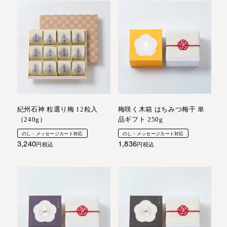
紀州石神 粒選り梅 12粒入
梅咲く木箱 はちみつ梅干 単
（240g）
品ギフト 250g
のし・メッセージカート対応
のし・メッセージカート対応
3,240
1,836
税込
税込