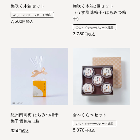
梅咲く木箱セット
梅咲く木箱2個セット
（うす塩味梅干×はちみつ梅
のし・メッセージカート対応
干）
7,560
税込
のし・メッセージカート対応
3,780
税込
紀州南高梅 はちみつ梅干
食べくらべセット
梅干個包装 1粒
のし・メッセージカート対応
5,076
324
税込
税込