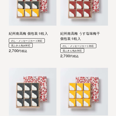
紀州南高梅 個包装 9粒入
紀州南高梅 うす塩味梅干
個包装 9粒入
のし・メッセージカート対応
花ふきん包み対応
のし・メッセージカート対応
2,700
税込
花ふきん包み対応
2,700
税込