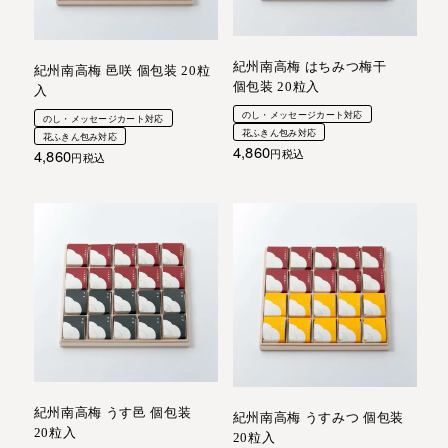
紀州南高梅 はちみつ梅干
紀州南高梅 邑咲 個包装 20粒
個包装 20粒入
入
のし・メッセージカート対応
のし・メッセージカート対応
花ふきん包み対応
花ふきん包み対応
4,860
4,860
税込
税込
紀州南高梅 うす邑 個包装
紀州南高梅 うすみつ 個包装
20粒入
20粒入