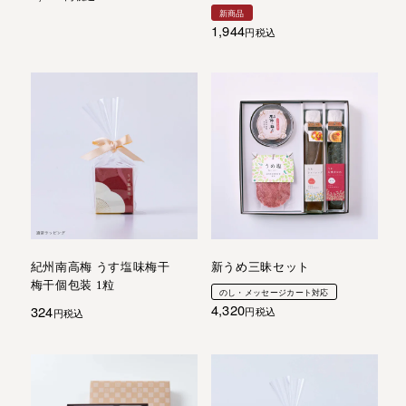
新商品
1,944
税込
紀州南高梅 うす塩味梅干
新うめ三昧セット
梅干個包装 1粒
のし・メッセージカート対応
4,320
324
税込
税込