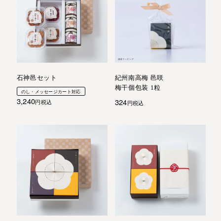
石神邑セット
紀州南高梅 邑咲
梅干個包装 1粒
のし・メッセージカート対応
3,240
324
税込
税込