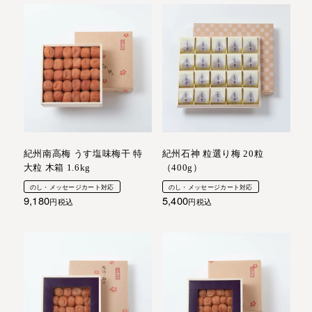
紀州南高梅 うす塩味梅干 特
紀州石神 粒選り梅 20粒
大粒 木箱 1.6kg
（400g）
のし・メッセージカート対応
のし・メッセージカート対応
9,180
5,400
税込
税込