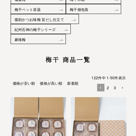
梅干ペット容器
梅干個包装
復刻かつお味梅 旨だし仕立て
紀州石神の梅干シリーズ
麻辣梅
梅干 商品一覧
122
件中
1
-
50
件表示
価格が安い順
価格が高い順
新着順
1
2
3