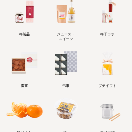
梅製品
ジュース・
梅干ラボ
スイーツ
慶事
弔事
プチギフト