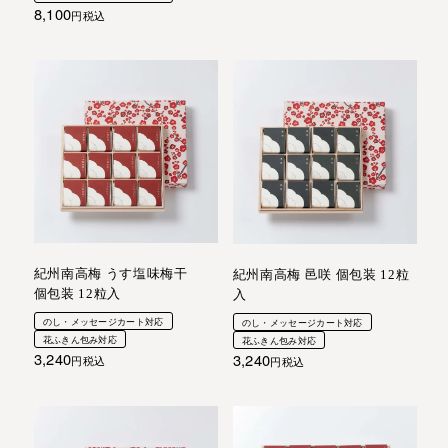
8,100
税込
紀州南高梅 うす塩味梅干
紀州南高梅 邑咲 個包装 12粒
個包装 12粒入
入
のし・メッセージカート対応
のし・メッセージカート対応
花ふきん包み対応
花ふきん包み対応
3,240
3,240
税込
税込