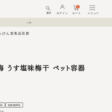
0
探す
ログイン
カート
メニュー
弊社を装った偽サイトにご注意
っぴん堂
美品百貨
味梅
酢
梅酒ギフトセット
梅干ラボ
しそ漬梅干
しそ漬小梅
ちびっこ梅
ット容器
弔事用
 うす塩味梅干 ペット容器
対応
化粧箱対応