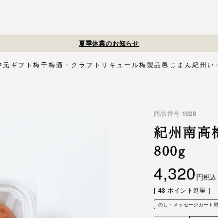
夏季休業のお知らせ
中元
ギフト
梅干
梅酒・クラフトリキュール
梅製品
邑じまん
紀州い
ト
・スイーツ
す塩味梅干
ギフトセット
梅酒HAMADA
梅搾り
邑咲（むらさき）
花ふきん包み対応商品
ゴールデンピューレ
梅酒ishigami&
こく旨梅干
梅酢
Orchard CODO
もみしそ
梅あぶらシリーズ
梅咲く木箱シリーズ
はちみつ梅干
梅酒ギフトセット
みかん梅
梅肉
梅干個包装
梅エキス
かつお
梅
イシガミアンド
商品番号
1028
紀州石神の梅干シリーズ
中川政七商店
木箱
3,000円〜
梅干個包装
5,000円〜
慶事用
ペ
花ふきん包み
紀州南高梅
800g
4,320
税込
[
ポイント進呈 ]
43
のし・メッセージカート