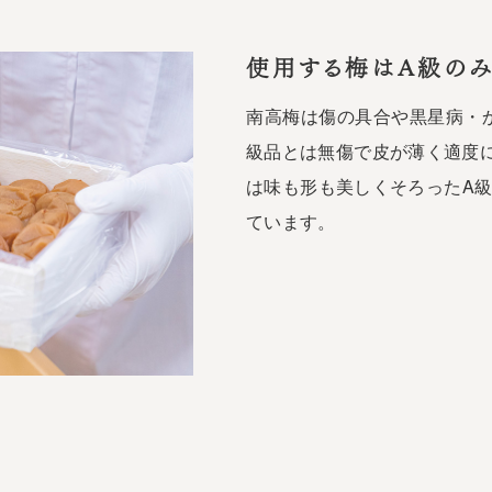
使用する梅はA級の
南高梅は傷の具合や黒星病・
級品とは無傷で皮が薄く適度
は味も形も美しくそろったA級
ています。