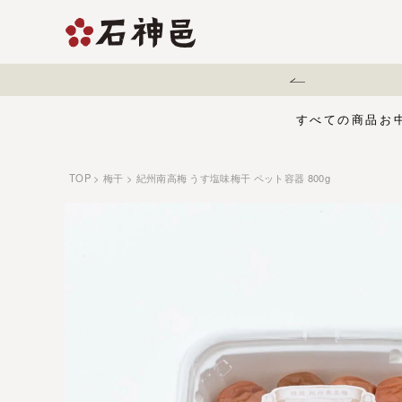
地震に伴う配送遅延について
すべての商品
お
TOP
梅干
紀州南高梅 うす塩味梅干 ペット容器 800g
【夏限定】麻辣梅
味くらべセット
お中元・夏ギフ
ジュース
う
有機栽培の梅干
五穀酢仕立て
白干梅
1,000円〜
梅干