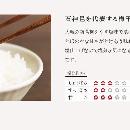
石神邑を代表する梅
大粒の南高梅をうす塩味で漬
とほのかな甘さがとけあう味
塩仕上げなので塩分が気にな
です。
塩分約8%