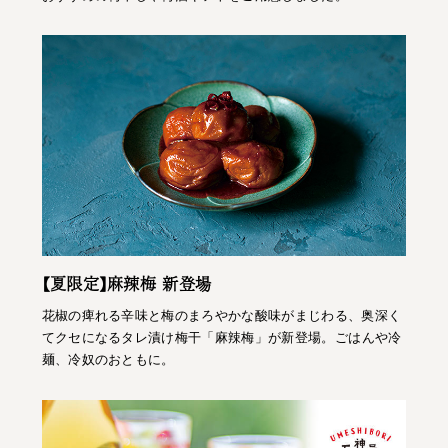
【夏限定】麻辣梅 新登場
花椒の痺れる辛味と梅のまろやかな酸味がまじわる、奥深く
てクセになるタレ漬け梅干「麻辣梅」が新登場。ごはんや冷
麺、冷奴のおともに。