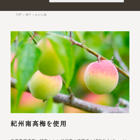
TOP
梅干
みかん梅
紀州南高梅を使用