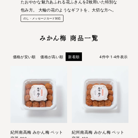
たおやかな魅力あふれる花ふきんを2枚用いた特別な
包み方。 大輪の花のようなギフトを、大切な方へ。
のし・メッセージカード対応
みかん梅 商品一覧
価格が安い順
価格が高い順
新着順
4
件中
1
-
4
件表示
紀州南高梅 みかん梅 ペット
紀州南高梅 みかん梅 ペット