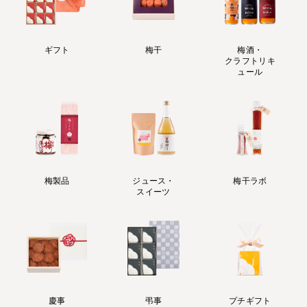
ギフト
梅干
梅酒・
クラフトリキ
ュール
梅製品
ジュース・
梅干ラボ
スイーツ
慶事
弔事
プチギフト