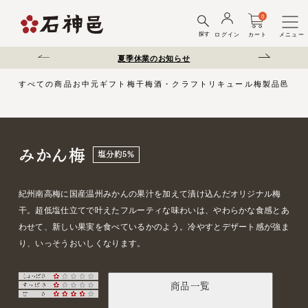
0
探す
ログイン
カート
メニュー
送遅延について
夏季休業のお知らせ
弊社を装った偽サ
すべての商品
お中元
ギフト
梅干
梅酒・クラフトリキュール
梅製品
邑じま
みかん梅
塩分約5％
紀州南高梅に国産温州みかんの果汁を加えて漬け込んだオリジナル梅
干。超低塩仕立てで叶えたフルーティな味わいは、やわらかな食感とあ
わせて、新しい果実を食べているかのよう。冷やすとデザート感が強ま
り、いっそうおいしくなります。
商品一覧