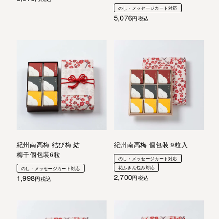
のし・メッセージカート対応
5,076
税込
紀州南高梅 結び梅 結
紀州南高梅 個包装 9粒入
梅干個包装6粒
のし・メッセージカート対応
花ふきん包み対応
のし・メッセージカート対応
2,700
1,998
税込
税込