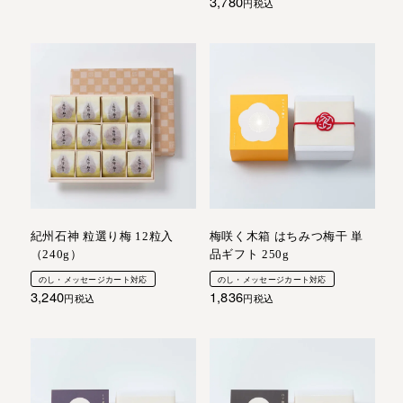
3,780
税込
紀州石神 粒選り梅 12粒入
梅咲く木箱 はちみつ梅干 単
（240g）
品ギフト 250g
のし・メッセージカート対応
のし・メッセージカート対応
3,240
1,836
税込
税込