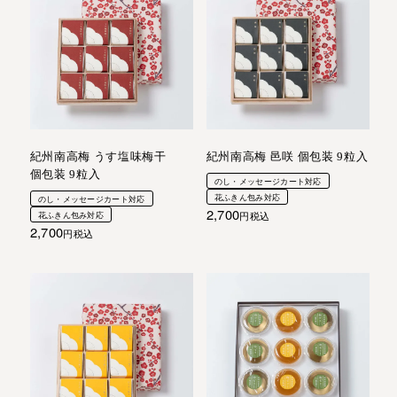
紀州南高梅 うす塩味梅干
紀州南高梅 邑咲 個包装 9粒入
個包装 9粒入
のし・メッセージカート対応
花ふきん包み対応
のし・メッセージカート対応
2,700
花ふきん包み対応
税込
2,700
税込