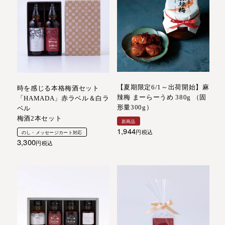
【夏期限定6/1～出荷開始】麻
時を感じる本格梅酒セット
辣梅 まーらーうめ 380g （固
「HAMADA」赤ラベル＆白ラ
形量300g）
ベル
梅酒2本セット
新商品
1,944
税込
のし・メッセージカート対応
3,300
税込