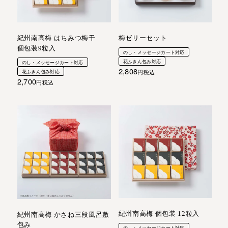
紀州南高梅 はちみつ梅干
梅ゼリーセット
個包装9粒入
のし・メッセージカート対応
花ふきん包み対応
のし・メッセージカート対応
2,808
花ふきん包み対応
税込
2,700
税込
紀州南高梅 個包装 12粒入
紀州南高梅 かさね三段風呂敷
包み
のし・メッセージカート対応