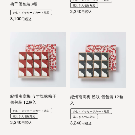
梅干個包装3種
花ふきん包み対応
3,240
税込
のし・メッセージカート対応
8,100
税込
紀州南高梅 うす塩味梅干
紀州南高梅 邑咲 個包装 12粒
個包装 12粒入
入
のし・メッセージカート対応
のし・メッセージカート対応
花ふきん包み対応
花ふきん包み対応
3,240
3,240
税込
税込