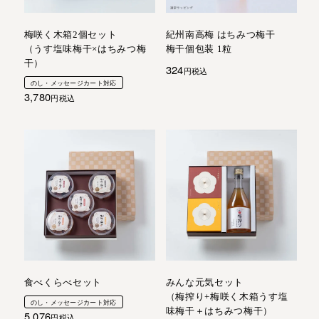
梅咲く木箱2個セット
紀州南高梅 はちみつ梅干
（うす塩味梅干×はちみつ梅
梅干個包装 1粒
干）
324
税込
のし・メッセージカート対応
3,780
税込
食べくらべセット
みんな元気セット
（梅搾り+梅咲く木箱うす塩
のし・メッセージカート対応
味梅干＋はちみつ梅干）
5,076
税込