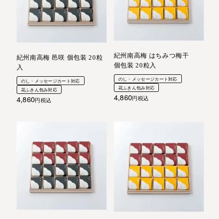
紀州南高梅 はちみつ梅干
紀州南高梅 邑咲 個包装 20粒
個包装 20粒入
入
のし・メッセージカート対応
のし・メッセージカート対応
花ふきん包み対応
花ふきん包み対応
4,860
4,860
税込
税込