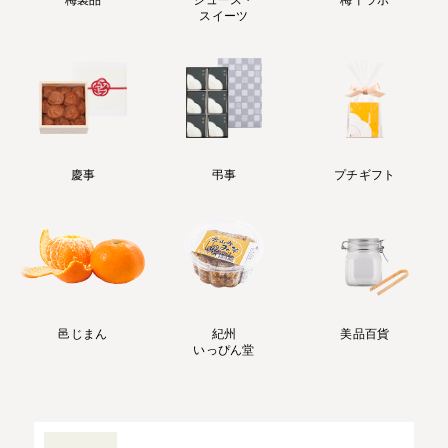
スイーツ
慶事
弔事
プチギフト
邑じまん
紀州
美品百貨
いっぴん堂