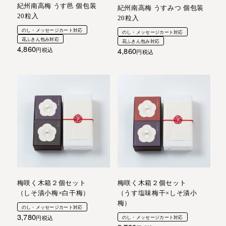
紀州南高梅 うす邑 個包装
紀州南高梅 うすみつ 個包装
20粒入
20粒入
のし・メッセージカート対応
のし・メッセージカート対応
花ふきん包み対応
花ふきん包み対応
4,860
4,860
税込
税込
梅咲く木箱２個セット
梅咲く木箱２個セット
（しそ漬小梅×白干梅）
（うす塩味梅干×しそ漬小
梅）
のし・メッセージカート対応
3,780
税込
のし・メッセージカート対応