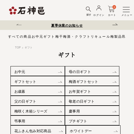
0
探す
ログイン
カート
メニュー
送遅延について
夏季休業のお知らせ
弊社を装った偽サ
すべての商品
お中元
ギフト
梅干
梅酒・クラフトリキュール
梅製品
邑じま
TOP
ギフト
ギフト
お中元
母の日ギフト
ギフトセット
梅酒ギフトセット
お歳暮
お年賀ギフト
父の日ギフト
敬老の日ギフト
梅咲く木箱シリーズ
慶事用
弔事用
プチギフト
花ふきん包み対応商品
ホワイトデー