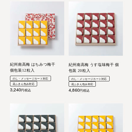
紀州南高梅 はちみつ梅干
紀州南高梅 うす塩味梅干 個
個包装12粒入
包装 20粒入
のし・メッセージカート対応
のし・メッセージカート対応
花ふきん包み対応
花ふきん包み対応
3,240
4,860
税込
税込