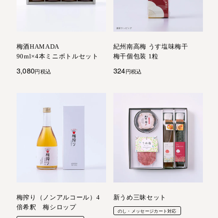
梅酒HAMADA
紀州南高梅 うす塩味梅干
90ml×4本ミニボトルセット
梅干個包装 1粒
3,080
324
税込
税込
梅搾り（ノンアルコール）4
新うめ三昧セット
倍希釈 梅シロップ
のし・メッセージカート対応