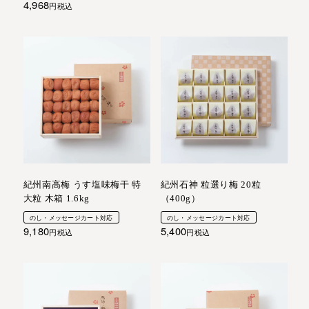
4,968
税込
紀州南高梅 うす塩味梅干 特
紀州石神 粒選り梅 20粒
大粒 木箱 1.6kg
（400g）
のし・メッセージカート対応
のし・メッセージカート対応
9,180
5,400
税込
税込