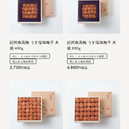
紀州南高梅 うす塩味梅干 木
紀州南高梅 うす塩味梅干 木
箱 400g
箱 800g
のし・メッセージカート対応
のし・メッセージカート対応
花ふきん包み対応
花ふきん包み対応
2,700
4,860
税込
税込