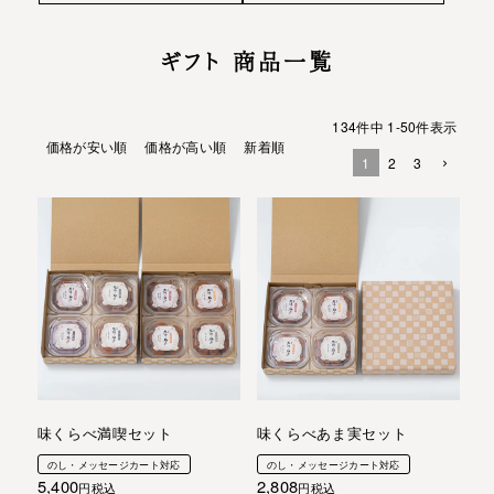
ギフト 商品一覧
134
件中
1
-
50
件表示
価格が安い順
価格が高い順
新着順
1
2
3
味くらべ満喫セット
味くらべあま実セット
のし・メッセージカート対応
のし・メッセージカート対応
5,400
2,808
税込
税込