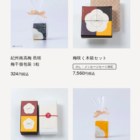
紀州南高梅 邑咲
梅咲く木箱セット
梅干個包装 1粒
のし・メッセージカート対応
7,560
324
税込
税込