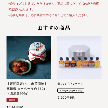
※袋サイズはお選びいただけません。商品に適したサイズの袋を当店
で選定いたします。
※必要な場合は、必ず商品注文時に合わせてご購入ください。
おすすめ商品
【夏期限定6/1～出荷開始】
飲みくらべセット
麻辣梅 まーらーうめ 380g
メッセージカード対応
（固形量300g）
3,300
税込
新商品
1,944
税込