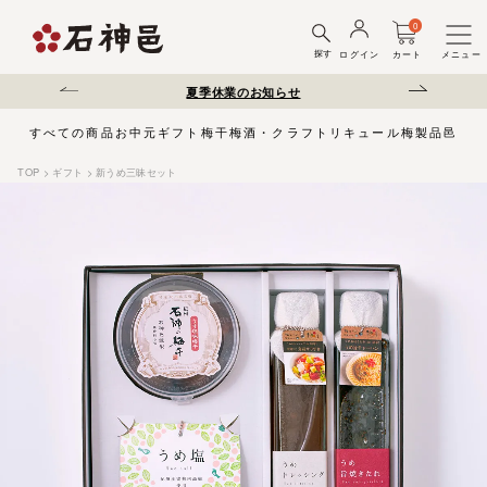
0
探す
ログイン
カート
メニュー
送遅延について
夏季休業のお知らせ
弊社を装った偽サ
すべての商品
お中元
ギフト
梅干
梅酒・クラフトリキュール
梅製品
邑じま
TOP
ギフト
新うめ三昧セット