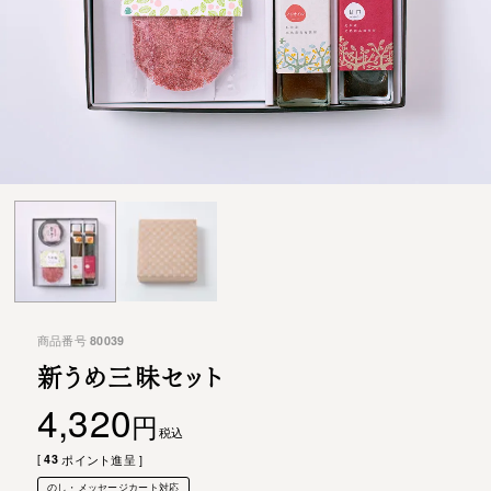
商品番号
80039
新うめ三昧セット
4,320
税込
[
43
ポイント進呈 ]
のし・メッセージカート対応