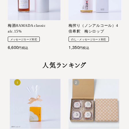
梅酒HAMADA classic
梅搾り（ノンアルコール）4
alc.15%
倍希釈 梅シロップ
メッセージカード対応
のし・メッセージカート対応
6,600
1,350
税込
税込
人気ランキング