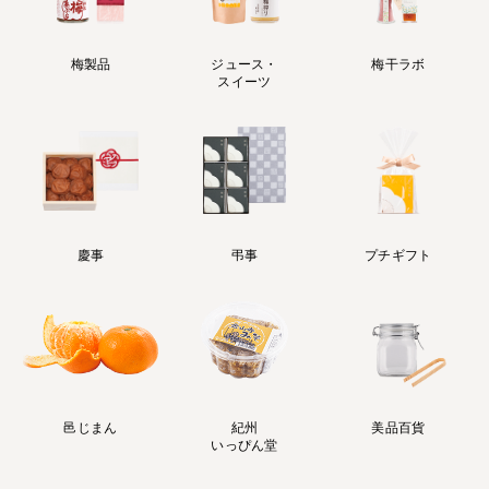
梅製品
ジュース・
梅干ラボ
スイーツ
慶事
弔事
プチギフト
邑じまん
紀州
美品百貨
いっぴん堂