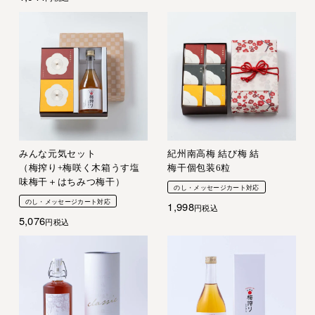
みんな元気セット
紀州南高梅 結び梅 結
（梅搾り+梅咲く木箱うす塩
梅干個包装6粒
味梅干＋はちみつ梅干）
のし・メッセージカート対応
のし・メッセージカート対応
1,998
税込
5,076
税込