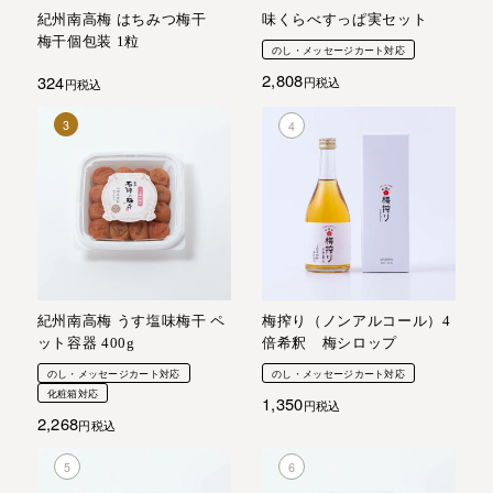
紀州南高梅 はちみつ梅干
味くらべすっぱ実セット
梅干個包装 1粒
のし・メッセージカート対応
2,808
324
税込
税込
紀州南高梅 うす塩味梅干 ペ
梅搾り（ノンアルコール）4
ット容器 400g
倍希釈 梅シロップ
のし・メッセージカート対応
のし・メッセージカート対応
化粧箱対応
1,350
税込
2,268
税込