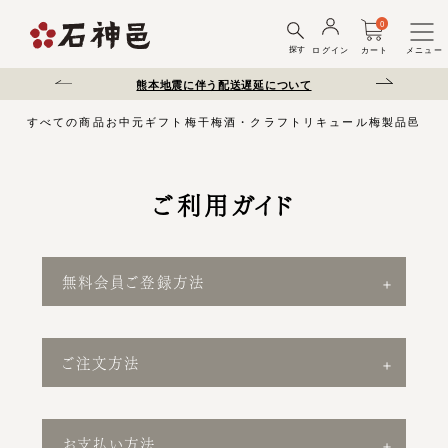
0
探す
ログイン
カート
メニュー
にご注意ください。
熊本地震に伴う配送遅延について
夏季休
すべての商品
お中元
ギフト
梅干
梅酒・クラフトリキュール
梅製品
邑じま
ご利用ガイド
無料会員ご登録方法
ご注文方法
お支払い方法