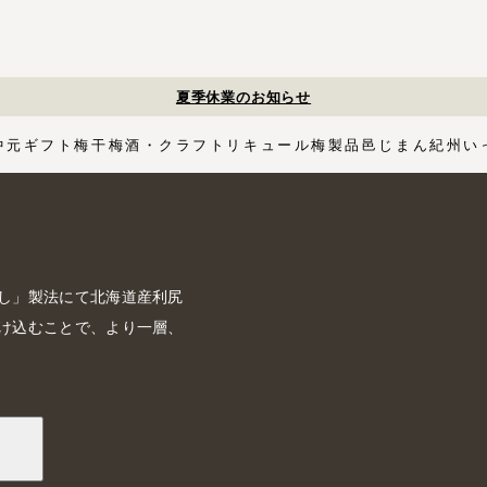
夏季休業のお知らせ
中元
ギフト
梅干
梅酒・クラフトリキュール
梅製品
邑じまん
紀州い
ト
・スイーツ
す塩味梅干
ギフトセット
梅酒HAMADA
梅搾り
邑咲（むらさき）
花ふきん包み対応商品
ゴールデンピューレ
梅酒ishigami&
こく旨梅干
梅酢
Orchard CODO
もみしそ
梅あぶらシリーズ
梅咲く木箱シリーズ
はちみつ梅干
梅酒ギフトセット
みかん梅
梅肉
梅干個包装
梅エキス
かつお
梅
イシガミアンド
紀州石神の梅干シリーズ
中川政七商店
木箱
3,000円〜
梅干個包装
5,000円〜
慶事用
ペ
花ふきん包み
し」製法にて北海道産利尻
け込むことで、より一層、