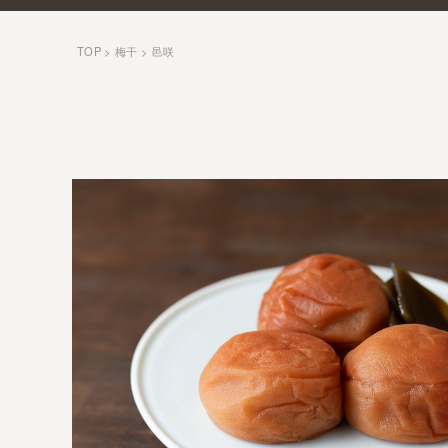
TOP
梅干
邑咲