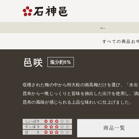
地震に伴う配送遅延について
すべての商品
お
邑咲
塩分約8％
【夏限定】麻辣梅
味くらべセット
お中元・夏ギフ
ジュース
う
有機栽培の梅干
五穀酢仕立て
白干梅
1,000円〜
梅干
収穫された梅の中から特大粒の南高梅だけを選び、「水出
昆布から一晩じっくりと旨味を抽出した出汁を使用し、漬
昆布の風味が感じられる上品な味わいに仕上げました。
商品一覧