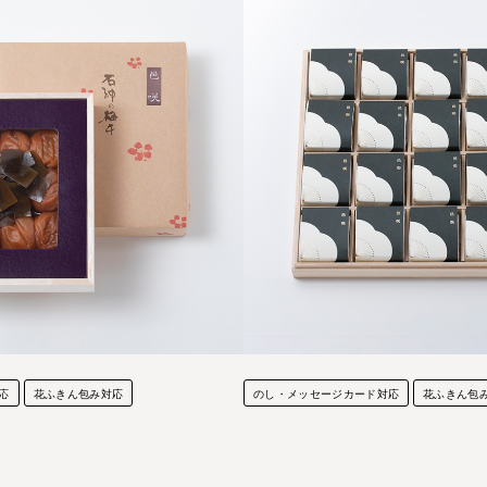
応
花ふきん包み対応
のし・メッセージカード対応
花ふきん包