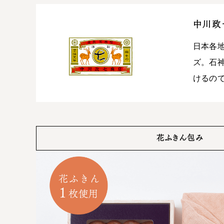
中川政
日本各
ズ。石
けるの
花ふきん包み