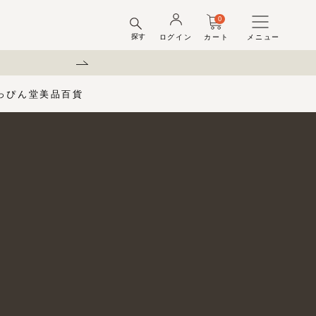
0
探す
ログイン
カート
メニュー
弊社を装った偽サイトにご注意
っぴん堂
美品百貨
味梅
酢
梅酒ギフトセット
梅干ラボ
しそ漬梅干
しそ漬小梅
ちびっこ梅
ット容器
弔事用