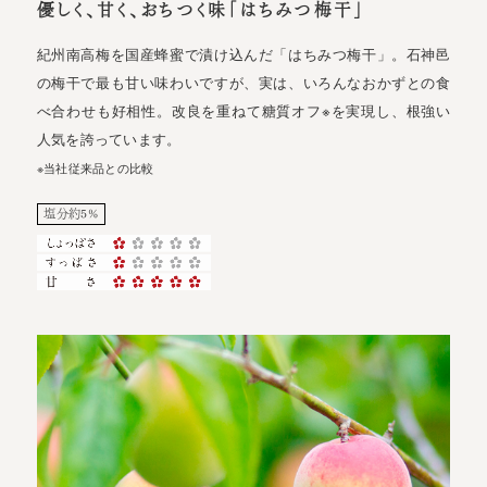
優しく、甘く、おちつく味「はちみつ梅干」
紀州南高梅を国産蜂蜜で漬け込んだ「はちみつ梅干」。石神邑
の梅干で最も甘い味わいですが、実は、いろんなおかずとの食
べ合わせも好相性。改良を重ねて糖質オフ※を実現し、根強い
人気を誇っています。
※当社従来品との比較
塩分約5%