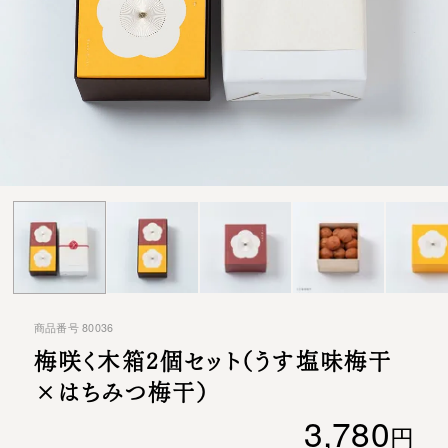
商品番号
80036
梅咲く木箱2個セット
（うす塩味梅干
×はちみつ梅干）
3,780