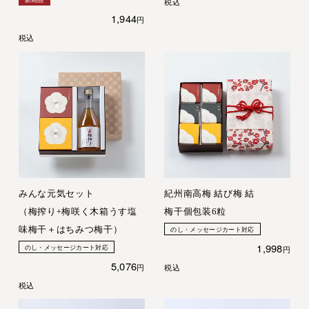
税込
1,944
税込
みんな元気セット
紀州南高梅 結び梅 結
（梅搾り+梅咲く木箱うす塩
梅干個包装6粒
味梅干＋はちみつ梅干）
のし・メッセージカート対応
1,998
のし・メッセージカート対応
5,076
税込
税込