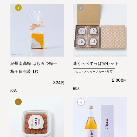
紀州南高梅 はちみつ梅干
味くらべすっぱ実セット
梅干個包装 1粒
のし・メッセージカート対応
2,808
324
税込
税込