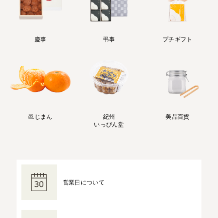
慶事
弔事
プチギフト
邑じまん
紀州
美品百貨
いっぴん堂
営業日について