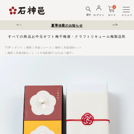
0
探す
ログイン
カート
メニュー
送遅延について
夏季休業のお知らせ
弊社を装った偽サ
すべての商品
お中元
ギフト
梅干
梅酒・クラフトリキュール
梅製品
邑じま
TOP
ギフト
梅咲く木箱シリーズ
梅咲く木箱2個セット
梅咲く木箱2個セット（うす塩味梅干×はちみつ梅干）