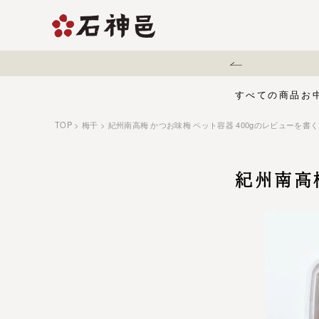
本地震に伴う配送遅延について
すべての商品
お
TOP
梅干
紀州南高梅 かつお味梅 ペット容器 400gのレビューを書く
【夏限定】麻辣梅
味くらべセット
お中元・夏ギフ
ジュース
う
有機栽培の梅干
五穀酢仕立て
白干梅
紀州南高梅
1,000円〜
梅干