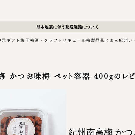
夏季休業のお知らせ
中元
ギフト
梅干
梅酒・クラフトリキュール
梅製品
邑じまん
紀州い
ト
・スイーツ
す塩味梅干
ギフトセット
梅酒HAMADA
梅搾り
邑咲（むらさき）
花ふきん包み対応商品
ゴールデンピューレ
梅酒ishigami&
こく旨梅干
梅酢
Orchard CODO
もみしそ
梅あぶらシリーズ
梅咲く木箱シリーズ
はちみつ梅干
梅酒ギフトセット
みかん梅
梅肉
梅干個包装
梅エキス
かつお
梅
イシガミアンド
紀州石神の梅干シリーズ
中川政七商店
 かつお味梅 ペット容器 400gのレ
木箱
3,000円〜
梅干個包装
5,000円〜
慶事用
ペ
花ふきん包み
紀州南高梅 かつ