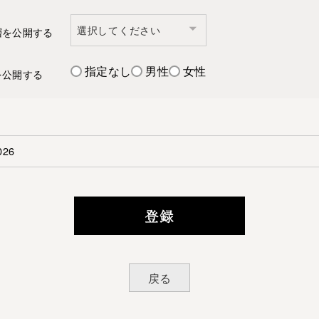
層を公開する
指定なし
男性
女性
を公開する
登録
戻る