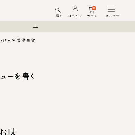
0
探す
ログイン
カート
メニュー
弊社を装った偽サイトにご注
っぴん堂
美品百貨
味梅
酢
梅酒ギフトセット
梅干ラボ
しそ漬梅干
しそ漬小梅
ちびっこ梅
ビューを書く
ット容器
弔事用
お味