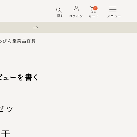
0
探す
ログイン
カート
メニュー
弊社を装った偽サイトにご注意
っぴん堂
美品百貨
味梅
酢
梅酒ギフトセット
梅干ラボ
しそ漬梅干
しそ漬小梅
ちびっこ梅
ビューを書く
ット容器
弔事用
セッ
白干