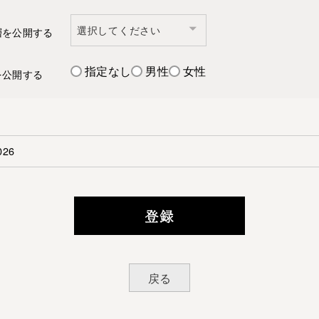
層を公開する
指定なし
男性
女性
を公開する
登録
戻る