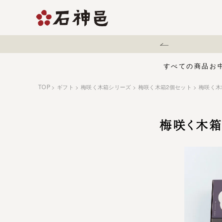
地震に伴う配送遅延について
すべての商品
お
TOP
ギフト
梅咲く木箱シリーズ
梅咲く木箱2個セット
梅咲く木
【夏限定】麻辣梅
味くらべセット
お中元・夏ギフ
ジュース
う
有機栽培の梅干
五穀酢仕立て
白干梅
梅咲く木箱
1,000円〜
梅干