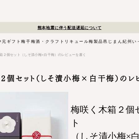
夏季休業のお知らせ
中元
ギフト
梅干
梅酒・クラフトリキュール
梅製品
邑じまん
紀州い
箱２個セット（しそ漬小梅×白干梅）のレビューを書く
ト
・スイーツ
す塩味梅干
ギフトセット
梅酒HAMADA
梅搾り
邑咲（むらさき）
花ふきん包み対応商品
ゴールデンピューレ
梅酒ishigami&
こく旨梅干
梅酢
Orchard CODO
もみしそ
梅あぶらシリーズ
梅咲く木箱シリーズ
はちみつ梅干
梅酒ギフトセット
みかん梅
梅肉
梅干個包装
梅エキス
かつお
梅
イシガミアンド
紀州石神の梅干シリーズ
中川政七商店
２個セット（しそ漬小梅×白干梅）のレ
木箱
3,000円〜
梅干個包装
5,000円〜
慶事用
ペ
花ふきん包み
梅咲く木箱２個
ト
（しそ漬小梅×