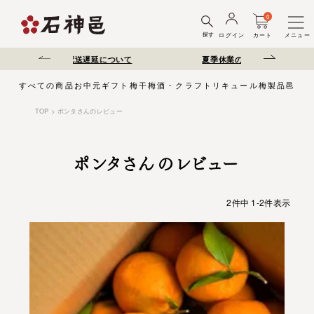
0
探す
ログイン
カート
メニュー
送遅延について
夏季休業のお知らせ
弊社を装った偽サ
すべての商品
お中元
ギフト
梅干
梅酒・クラフトリキュール
梅製品
邑じま
TOP
ポンタさんのレビュー
ポンタさんのレビュー
2
件中
1
-
2
件表示