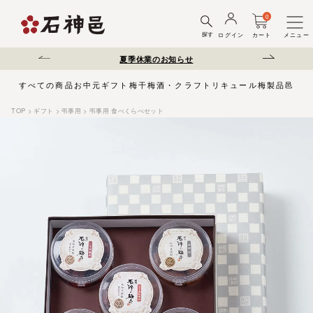
0
探す
ログイン
カート
メニュー
送遅延について
夏季休業のお知らせ
弊社を装った偽サ
すべての商品
お中元
ギフト
梅干
梅酒・クラフトリキュール
梅製品
邑じま
TOP
ギフト
弔事用
弔事用 食べくらべセット