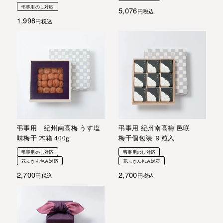
弔事用のし対応
5,076
税込
1,998
税込
弔事用 紀州南高梅 うす塩
弔事用 紀州南高梅 邑咲
味梅干 木箱 400g
梅干個包装 ９粒入
弔事用のし対応
弔事用のし対応
花ふきん包み対応
花ふきん包み対応
2,700
2,700
税込
税込