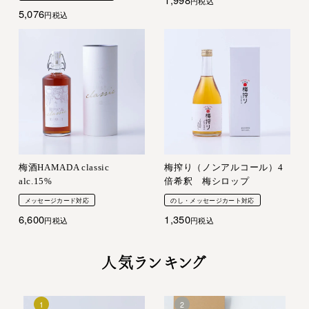
税込
5,076
税込
梅酒HAMADA classic
梅搾り（ノンアルコール）4
alc.15%
倍希釈 梅シロップ
メッセージカード対応
のし・メッセージカート対応
6,600
1,350
税込
税込
人気ランキング