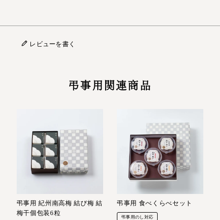
レビューを書く
弔事用関連商品
弔事用 紀州南高梅 結び梅 結
弔事用 食べくらべセット
梅干個包装6粒
弔事用のし対応