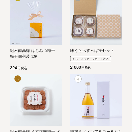
紀州南高梅 はちみつ梅干
味くらべすっぱ実セット
梅干個包装 1粒
のし・メッセージカート対応
2,808
324
税込
税込
紀州南高梅 うす塩味梅干 ペ
梅搾り（ノンアルコール）4