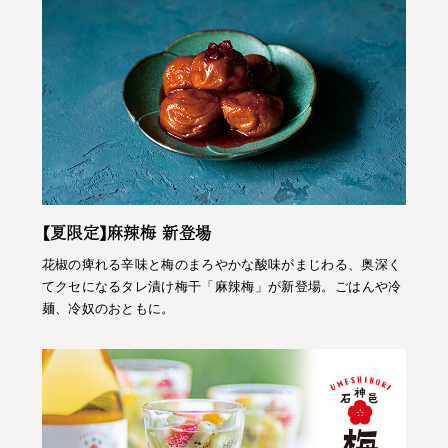
【夏限定】麻辣梅 新登場
花椒の痺れる辛味と梅のまろやかな酸味がまじわる、奥深く
てクセになるタレ漬け梅干「麻辣梅」が新登場。ごはんや冷
麺、冷奴のおともに。