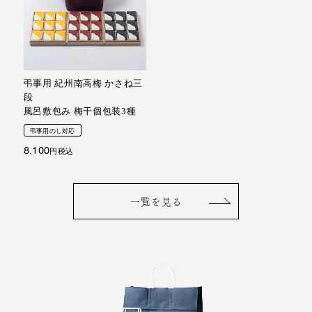
弔事用 紀州南高梅 かさね三
段
風呂敷包み 梅干個包装3種
弔事用のし対応
8,100
税込
一覧を見る