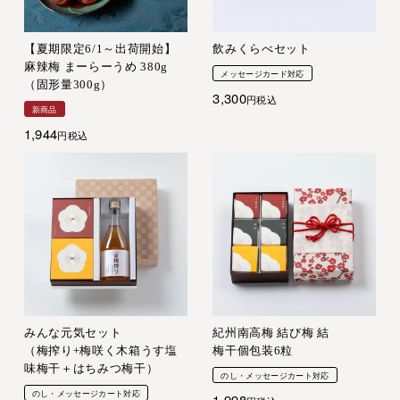
【夏期限定6/1～出荷開始】
飲みくらべセット
麻辣梅 まーらーうめ 380g
メッセージカード対応
（固形量300g）
3,300
税込
新商品
1,944
税込
みんな元気セット
紀州南高梅 結び梅 結
（梅搾り+梅咲く木箱うす塩
梅干個包装6粒
味梅干＋はちみつ梅干）
のし・メッセージカート対応
のし・メッセージカート対応
1,998