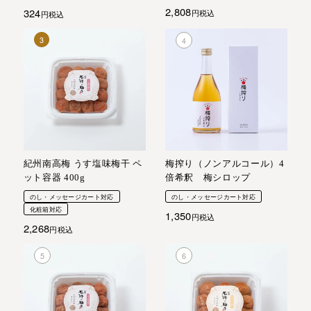
2,808
324
税込
税込
紀州南高梅 うす塩味梅干 ペ
梅搾り（ノンアルコール）4
ット容器 400g
倍希釈 梅シロップ
のし・メッセージカート対応
のし・メッセージカート対応
化粧箱対応
1,350
税込
2,268
税込