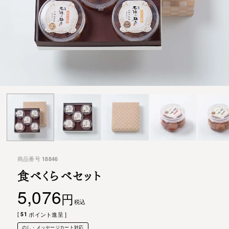
商品番号
18846
食べくらべセット
5,076
税込
[
51
ポイント進呈 ]
のし・メッセージカート対応