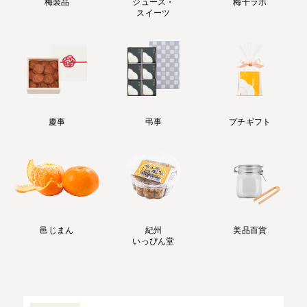
梅製品
ジュース・
梅干ラボ
スイーツ
慶事
弔事
プチギフト
邑じまん
紀州
美品百貨
いっぴん堂