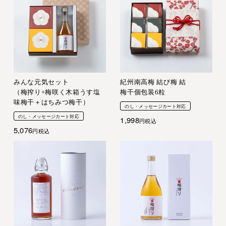
みんな元気セット
紀州南高梅 結び梅 結
（梅搾り+梅咲く木箱うす塩
梅干個包装6粒
味梅干＋はちみつ梅干）
のし・メッセージカート対応
のし・メッセージカート対応
1,998
税込
5,076
税込