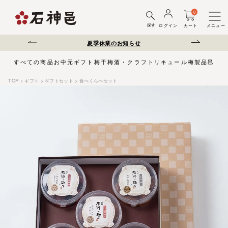
0
探す
ログイン
カート
メニュー
送遅延について
夏季休業のお知らせ
弊社を装った偽サ
すべての商品
お中元
ギフト
梅干
梅酒・クラフトリキュール
梅製品
邑じま
TOP
ギフト
ギフトセット
食べくらべセット