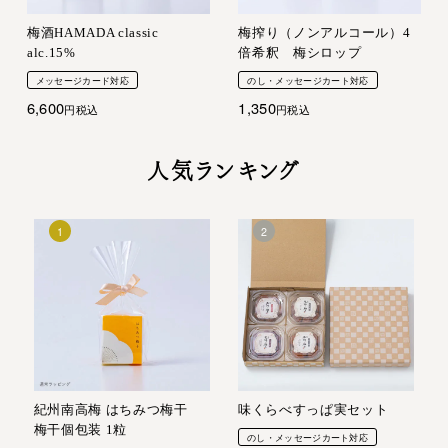
梅酒HAMADA classic
梅搾り（ノンアルコール）4
alc.15%
倍希釈 梅シロップ
メッセージカード対応
のし・メッセージカート対応
6,600
1,350
税込
税込
人気ランキング
紀州南高梅 はちみつ梅干
味くらべすっぱ実セット
梅干個包装 1粒
のし・メッセージカート対応