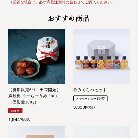
※必要な場合は、必ず商品注文時に合わせてご購入ください。
おすすめ商品
【夏期限定6/1～出荷開始】
飲みくらべセット
麻辣梅 まーらーうめ 380g
メッセージカード対応
（固形量300g）
3,300
税込
新商品
1,944
税込