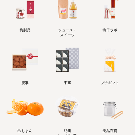
梅製品
ジュース・
梅干ラボ
スイーツ
慶事
弔事
プチギフト
邑じまん
紀州
美品百貨