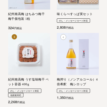
紀州南高梅 はちみつ梅干
味くらべすっぱ実セット
梅干個包装 1粒
のし・メッセージカート対応
2,808
324
税込
税込
紀州南高梅 うす塩味梅干 ペ
梅搾り（ノンアルコール）4
ット容器 400g
倍希釈 梅シロップ
のし・メッセージカート対応
のし・メッセージカート対応
化粧箱対応
1,350
税込
2,268
税込