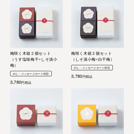
梅咲く木箱２個セット
梅咲く木箱２個セット
（うす塩味梅干×しそ漬小
（しそ漬小梅×白干梅）
梅）
のし・メッセージカート対応
のし・メッセージカート対応
3,780
税込
3,780
税込