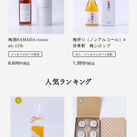
梅酒HAMADA classic
梅搾り（ノンアルコール）4
alc.15%
倍希釈 梅シロップ
メッセージカード対応
のし・メッセージカート対応
6,600
1,350
税込
税込
人気ランキング