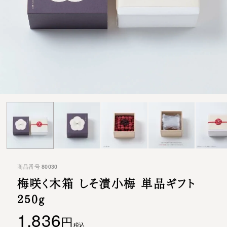
商品番号
80030
梅咲く木箱 しそ漬小梅 単品ギフト
250g
1,836
税込