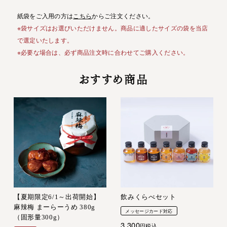
紙袋をご入用の方は
こちら
からご注文ください。
※袋サイズはお選びいただけません。商品に適したサイズの袋を当店
で選定いたします。
※必要な場合は、必ず商品注文時に合わせてご購入ください。
おすすめ商品
【夏期限定6/1～出荷開始】
飲みくらべセット
麻辣梅 まーらーうめ 380g
メッセージカード対応
（固形量300g）
3,300
税込