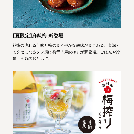
【夏限定】麻辣梅 新登場
花椒の痺れる辛味と梅のまろやかな酸味がまじわる、奥深く
てクセになるタレ漬け梅干「麻辣梅」が新登場。ごはんや冷
麺、冷奴のおともに。