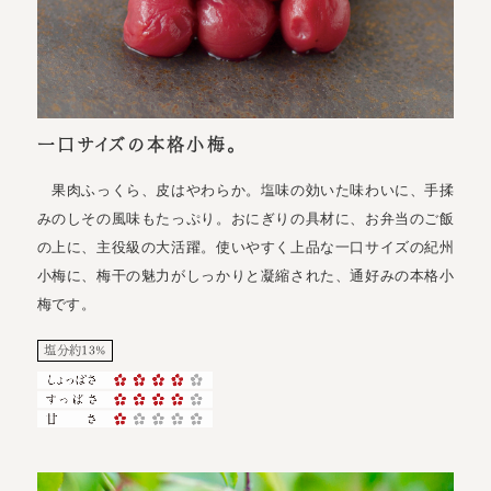
一口サイズの本格小梅。
果肉ふっくら、皮はやわらか。塩味の効いた味わいに、手揉
みのしその風味もたっぷり。おにぎりの具材に、お弁当のご飯
の上に、主役級の大活躍。使いやすく上品な一口サイズの紀州
小梅に、梅干の魅力がしっかりと凝縮された、通好みの本格小
梅です。
塩分約13%