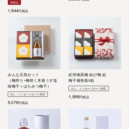
新商品
1,944
税込
みんな元気セット
紀州南高梅 結び梅 結
（梅搾り+梅咲く木箱うす塩
梅干個包装6粒
味梅干＋はちみつ梅干）
のし・メッセージカート対応
のし・メッセージカート対応
1,998
税込
5,076
税込