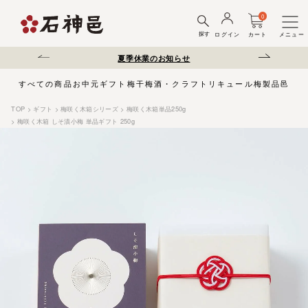
0
探す
ログイン
カート
メニュー
送遅延について
夏季休業のお知らせ
弊社を装った偽サ
すべての商品
お中元
ギフト
梅干
梅酒・クラフトリキュール
梅製品
邑じま
TOP
ギフト
梅咲く木箱シリーズ
梅咲く木箱単品250g
梅咲く木箱 しそ漬小梅 単品ギフト 250g