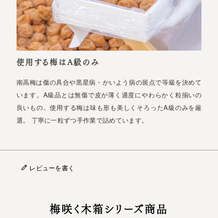
使用する梅はA級のみ
南高梅は傷の具合や黒星病・かいよう病の斑点で等級を決めて
います。A級品とは無傷で皮が薄く適度にやわらかく粒揃いの
良いもの。使用する梅は味も形も美しくそろったA級のみを厳
選。 丁寧に一粒ずつ手作業で詰めています。
レビューを書く
梅咲く木箱シリーズ商品