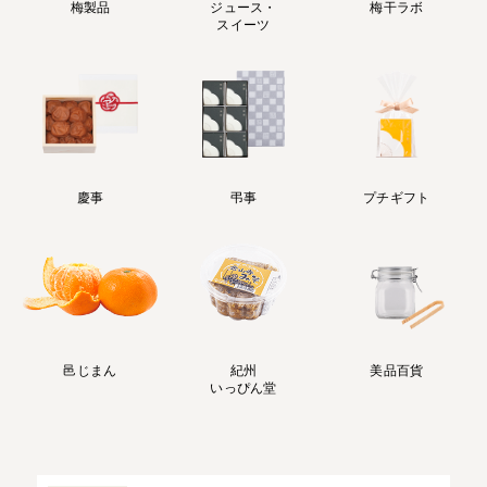
梅製品
ジュース・
梅干ラボ
スイーツ
慶事
弔事
プチギフト
邑じまん
紀州
美品百貨
いっぴん堂