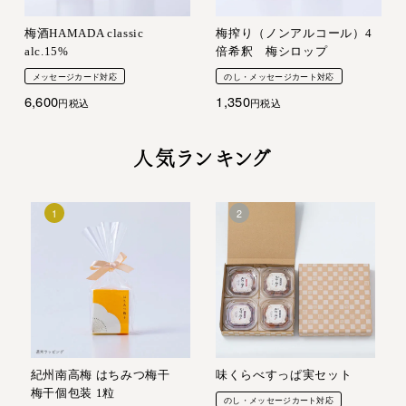
梅酒HAMADA classic
梅搾り（ノンアルコール）4
alc.15%
倍希釈 梅シロップ
メッセージカード対応
のし・メッセージカート対応
6,600
1,350
税込
税込
人気ランキング
紀州南高梅 はちみつ梅干
味くらべすっぱ実セット
梅干個包装 1粒
のし・メッセージカート対応