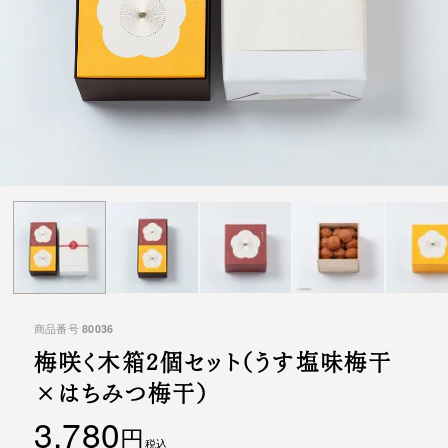
商品番号
80036
梅咲く木箱2個セット
（うす塩味梅干
×はちみつ梅干）
3,780
税込