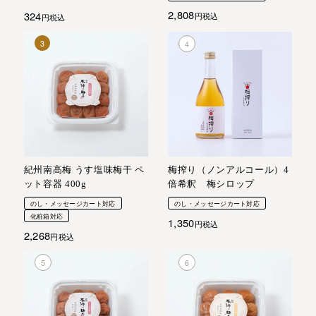
2,808
324
税込
税込
紀州南高梅 うす塩味梅干 ペ
梅搾り（ノンアルコール）4
ット容器 400g
倍希釈 梅シロップ
のし・メッセージカート対応
のし・メッセージカート対応
化粧箱対応
1,350
税込
2,268
税込