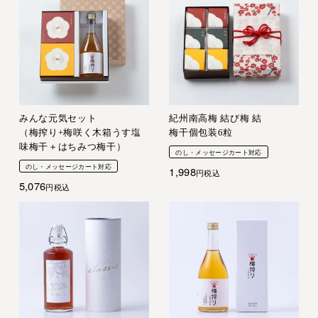
みんな元気セット
紀州南高梅 結び梅 結
（梅搾り+梅咲く木箱うす塩
梅干個包装6粒
味梅干＋はちみつ梅干）
のし・メッセージカート対応
のし・メッセージカート対応
1,998
税込
5,076
税込