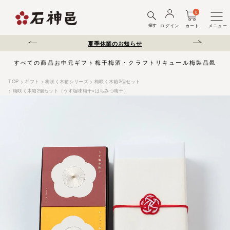
0
探す
ログイン
カート
メニュー
送遅延について
夏季休業のお知らせ
弊社を装った偽サ
すべての商品
お中元
ギフト
梅干
梅酒・クラフトリキュール
梅製品
邑じま
TOP
ギフト
梅咲く木箱シリーズ
梅咲く木箱2個セット
梅咲く木箱2個セット（うす塩味梅干×はちみつ梅干）