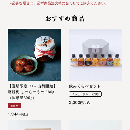
※必要な場合は、必ず商品注文時に合わせてご購入ください。
おすすめ商品
【夏期限定6/1～出荷開始】
飲みくらべセット
麻辣梅 まーらーうめ 380g
メッセージカード対応
（固形量300g）
3,300
税込
新商品
1,944
税込