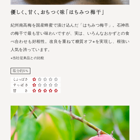
優しく、甘く、おちつく味「はちみつ梅干」
紀州南高梅を国産蜂蜜で漬け込んだ「はちみつ梅干」。石神邑
の梅干で最も甘い味わいですが、実は、いろんなおかずとの食
べ合わせも好相性。改良を重ねて糖質オフ※を実現し、根強い
人気を誇っています。
※当社従来品との比較
塩分約5%