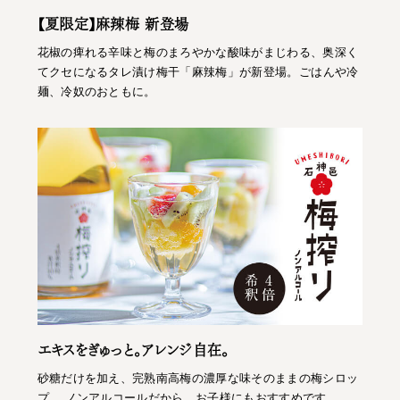
【夏限定】麻辣梅 新登場
花椒の痺れる辛味と梅のまろやかな酸味がまじわる、奥深く
てクセになるタレ漬け梅干「麻辣梅」が新登場。ごはんや冷
麺、冷奴のおともに。
エキスをぎゅっと。アレンジ自在。
砂糖だけを加え、完熟南高梅の濃厚な味そのままの梅シロッ
プ。 ノンアルコールだから、お子様にもおすすめです。