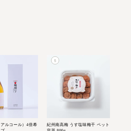
アルコール）4倍希
紀州南高梅 うす塩味梅干 ペット
ップ
容器 800g