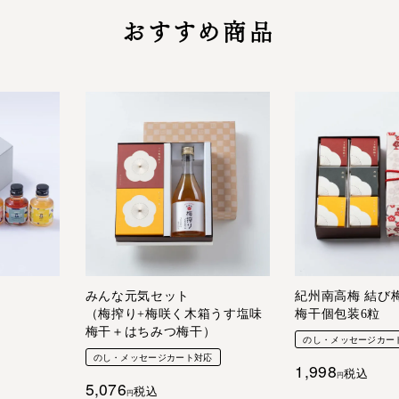
おすすめ商品
みんな元気セット
紀州南高梅 結び梅
（梅搾り+梅咲く木箱うす塩味
梅干個包装6粒
梅干＋はちみつ梅干）
のし・メッセージカー
のし・メッセージカート対応
1,998
税込
5,076
税込