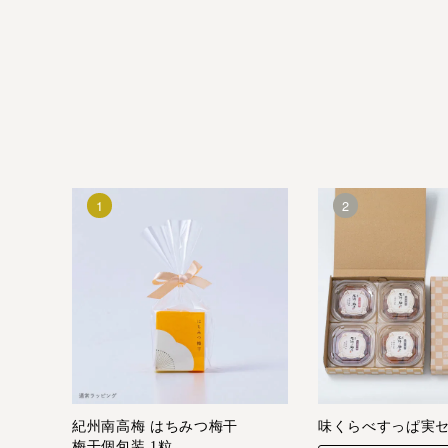
紀州南高梅 はちみつ梅干
味くらべすっぱ実
梅干個包装 1粒