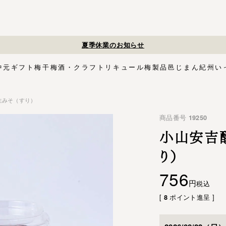
夏季休業のお知らせ
中元
ギフト
梅干
梅酒・クラフトリキュール
梅製品
邑じまん
紀州い
赤生みそ（すり）
ト
・スイーツ
す塩味梅干
ギフトセット
梅酒HAMADA
梅搾り
邑咲（むらさき）
花ふきん包み対応商品
ゴールデンピューレ
梅酒ishigami&
こく旨梅干
梅酢
Orchard CODO
もみしそ
梅あぶらシリーズ
梅咲く木箱シリーズ
はちみつ梅干
梅酒ギフトセット
みかん梅
梅肉
梅干個包装
梅エキス
かつお
梅
イシガミアンド
商品番号
19250
紀州石神の梅干シリーズ
中川政七商店
木箱
3,000円〜
梅干個包装
5,000円〜
慶事用
ペ
花ふきん包み
小山安吉醸
り）
756
税込
[
ポイント進呈 ]
8