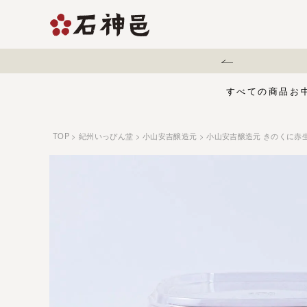
地震に伴う配送遅延について
すべての商品
お
TOP
紀州いっぴん堂
小山安吉醸造元
小山安吉醸造元 きのくに
【夏限定】麻辣梅
味くらべセット
お中元・夏ギフ
ジュース
う
有機栽培の梅干
五穀酢仕立て
白干梅
1,000円〜
梅干