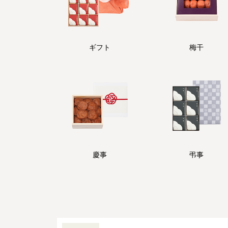
ギフト
梅干
慶事
弔事