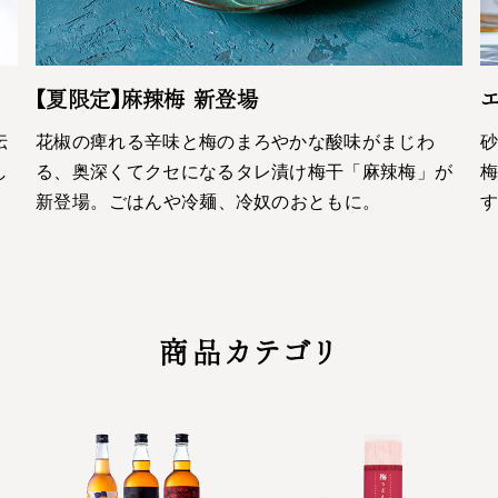
【夏限定】麻辣梅 新登場
エ
伝
花椒の痺れる辛味と梅のまろやかな酸味がまじわ
し
る、奥深くてクセになるタレ漬け梅干「麻辣梅」が
梅
新登場。ごはんや冷麺、冷奴のおともに。
商品カテゴリ