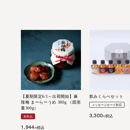
【夏期限定6/1～出荷開始】麻
飲みくらべセット
辣梅 まーらーうめ 380g （固形
メッセージカード対応
量300g）
3,300
税込
新商品
1,944
税込