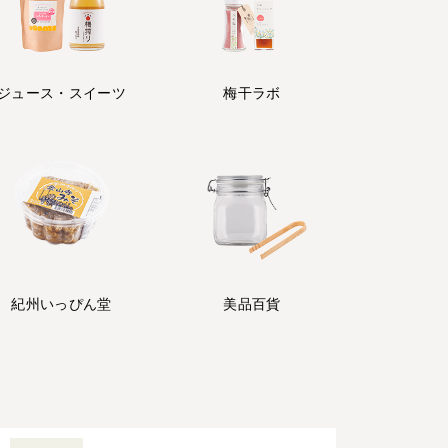
ジュース・
スイーツ
梅干ラボ
紀州
いっぴん堂
美品百貨