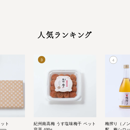
人気ランキング
セット
紀州南高梅 うす塩味梅干 ペット
梅搾り（ノン
容器 400g
釈 梅シロ