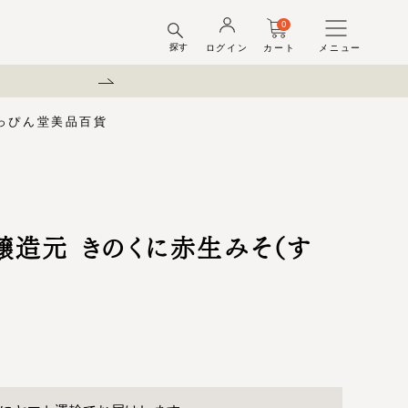
0
探す
ログイン
カート
メニュー
弊社を装った偽サイトにご注意
っぴん堂
美品百貨
味梅
酢
梅酒ギフトセット
梅干ラボ
しそ漬梅干
しそ漬小梅
ちびっこ梅
ット容器
弔事用
造元 きのくに赤生みそ（す