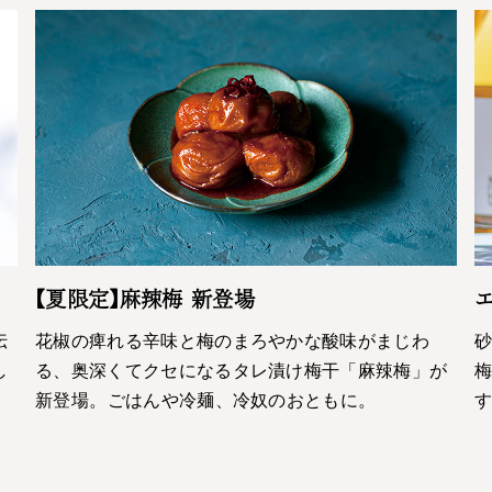
【夏限定】麻辣梅 新登場
エ
伝
花椒の痺れる辛味と梅のまろやかな酸味がまじわ
し
る、奥深くてクセになるタレ漬け梅干「麻辣梅」が
梅
新登場。ごはんや冷麺、冷奴のおともに。