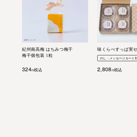
紀州南高梅 はちみつ梅干
味くらべすっぱ実
梅干個包装 1粒
のし・メッセージカート
324
2,808
税込
税込