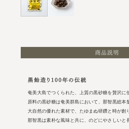
商品説明
黒飴造り100年の伝統
奄美大島でつくられた、上質の黒砂糖を贅沢に
原料の黒砂糖は奄美群島において、那智黒総本
大自然の優れた素材で、たゆまぬ研鑽と時が創
那智黒は素朴な風味と共に、のどにやさしいと