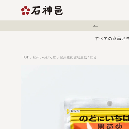
地震に伴う配送遅延について
すべての商品
お
TOP
紀州いっぴん堂
紀州銘菓 那智黒飴 120ｇ
【夏限定】麻辣梅
味くらべセット
お中元・夏ギフ
ジュース
う
有機栽培の梅干
五穀酢仕立て
白干梅
1,000円〜
梅干