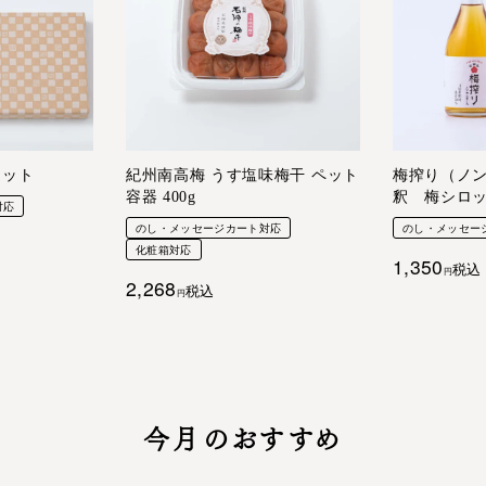
セット
紀州南高梅 うす塩味梅干 ペット
梅搾り（ノン
容器 400g
釈 梅シロ
対応
のし・メッセージカート対応
のし・メッセー
化粧箱対応
1,350
税込
2,268
税込
今月のおすすめ