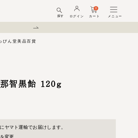
0
探す
ログイン
カート
メニュー
弊社を装った偽サイトにご注意
っぴん堂
美品百貨
味梅
酢
梅酒ギフトセット
梅干ラボ
しそ漬梅干
しそ漬小梅
ちびっこ梅
ット容器
弔事用
那智黒飴 120ｇ
に
ヤマト運輸
でお届けします。
先を変更