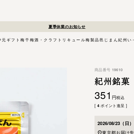
夏季休業のお知らせ
中元
ギフト
梅干
梅酒・クラフトリキュール
梅製品
邑じまん
紀州い
ト
・スイーツ
す塩味梅干
ギフトセット
梅酒HAMADA
梅搾り
邑咲（むらさき）
花ふきん包み対応商品
ゴールデンピューレ
梅酒ishigami&
こく旨梅干
梅酢
Orchard CODO
もみしそ
梅あぶらシリーズ
梅咲く木箱シリーズ
はちみつ梅干
梅酒ギフトセット
みかん梅
梅肉
梅干個包装
梅エキス
かつお
梅
イシガミアンド
商品番号
19610
紀州石神の梅干シリーズ
中川政七商店
木箱
3,000円〜
梅干個包装
5,000円〜
慶事用
ペ
花ふきん包み
紀州銘菓 
351
税込
[
ポイント進呈 ]
4
2026/08/23（日）
東京都
お届け