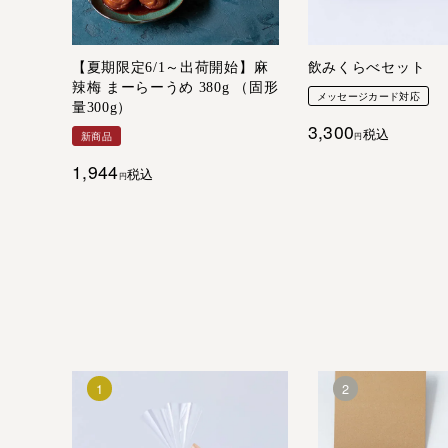
【夏期限定6/1～出荷開始】麻
飲みくらべセット
辣梅 まーらーうめ 380g （固形
メッセージカード対応
量300g）
3,300
税込
新商品
1,944
税込