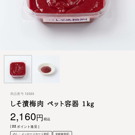
商品番号
12023
しそ漬梅肉 ペット容器 1kg
2,160
税込
[
22
ポイント進呈 ]
のし・メッセージカート対応
化粧箱対応