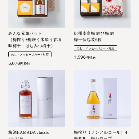
みんな元気セット
紀州南高梅 結び梅 結
（梅搾り+梅咲く木箱うす塩
梅干個包装6粒
味梅干＋はちみつ梅干）
のし・メッセージカート対応
のし・メッセージカート対応
1,998
税込
5,076
税込
梅酒HAMADA classic
梅搾り（ノンアルコール）4
alc.15%
倍希釈 梅シロップ