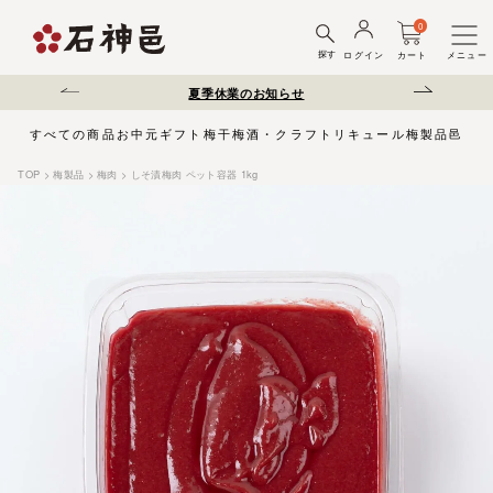
0
探す
ログイン
カート
メニュー
送遅延について
夏季休業のお知らせ
弊社を装った偽サ
すべての商品
お中元
ギフト
梅干
梅酒・クラフトリキュール
梅製品
邑じま
TOP
梅製品
梅肉
しそ漬梅肉 ペット容器 1kg