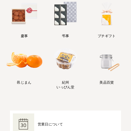
慶事
弔事
プチギフト
邑じまん
紀州
美品百貨
いっぴん堂
営業日について