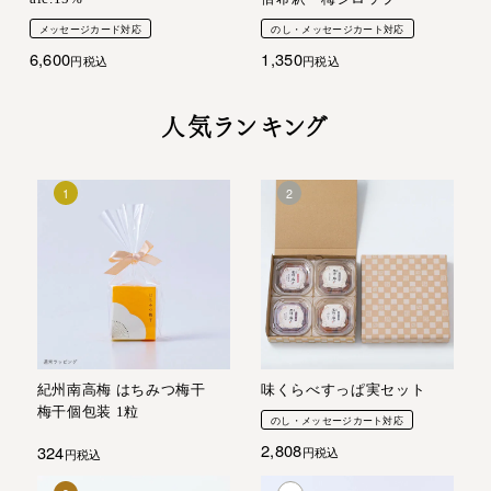
メッセージカード対応
のし・メッセージカート対応
6,600
1,350
税込
税込
人気ランキング
紀州南高梅 はちみつ梅干
味くらべすっぱ実セット
梅干個包装 1粒
のし・メッセージカート対応
2,808
324
税込
税込