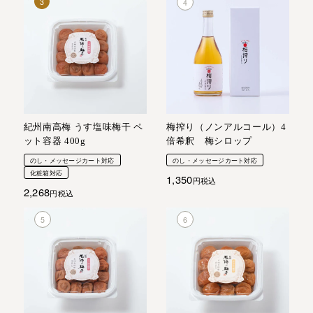
紀州南高梅 うす塩味梅干 ペ
梅搾り（ノンアルコール）4
ット容器 400g
倍希釈 梅シロップ
のし・メッセージカート対応
のし・メッセージカート対応
化粧箱対応
1,350
税込
2,268
税込