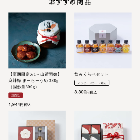
おすすめ商品
【夏期限定6/1～出荷開始】
飲みくらべセット
麻辣梅 まーらーうめ 380g
メッセージカード対応
（固形量300g）
3,300
税込
新商品
1,944
税込