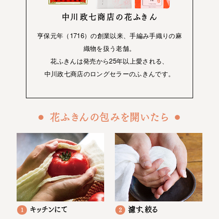
中川政七商店の花ふきん
亨保元年（1716）の創業以来、手編み手織りの麻
織物を扱う老舗。
花ふきんは発売から25年以上愛される、
中川政七商店のロングセラーのふきんです。
⚫︎ 花ふきんの包みを開いたら ⚫︎
キッチンにて
濾す、絞る
1
2