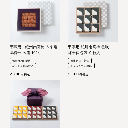
弔事用 紀州南高梅 うす塩
弔事用 紀州南高梅 邑咲
味梅干 木箱 400g
梅干個包装 ９粒入
弔事用のし対応
弔事用のし対応
花ふきん包み対応
花ふきん包み対応
2,700
2,700
税込
税込