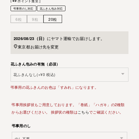
[
49
ポイント進呈 ]
弔事用のし対応
花ふきん包み対応
6粒
9粒
20粒
に
ヤマト運輸
でお届けします。
2026/08/23（日）
東京都
お届け先を変更
花ふきん包みの有無（必須）
弔事用の花ふきんのお色は「すみれ」になります。
弔事用挨拶状もご用意しております。「巻紙」「ハガキ」の2種類
からお選びください。 挨拶状の種類は
こちら
でご確認ください。
弔事用のし