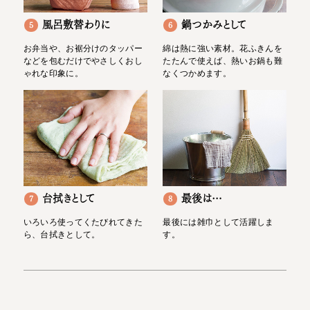
風呂敷替わりに
鍋つかみとして
5
6
お弁当や、お裾分けのタッパー
綿は熱に強い素材。花ふきんを
などを包むだけでやさしくおし
たたんで使えば、熱いお鍋も難
ゃれな印象に。
なくつかめます。
台拭きとして
最後は…
7
8
いろいろ使ってくたびれてきた
最後には雑巾として活躍しま
ら、台拭きとして。
す。