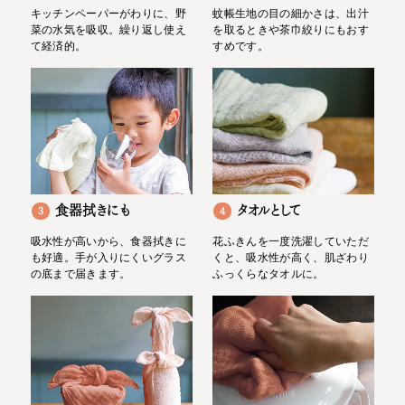
キッチンペーパーがわりに、野
蚊帳生地の目の細かさは、出汁
菜の水気を吸収。繰り返し使え
を取るときや茶巾絞りにもおす
て経済的。
すめです。
食器拭きにも
タオルとして
3
4
吸水性が高いから、食器拭きに
花ふきんを一度洗濯していただ
も好適。手が入りにくいグラス
くと、吸水性が高く、肌ざわり
の底まで届きます。
ふっくらなタオルに。