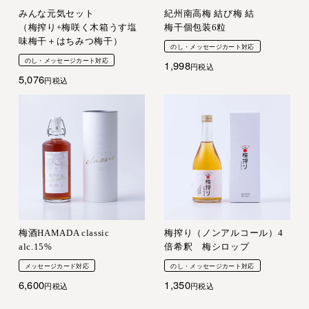
みんな元気セット
紀州南高梅 結び梅 結
（梅搾り+梅咲く木箱うす塩
梅干個包装6粒
味梅干＋はちみつ梅干）
のし・メッセージカート対応
のし・メッセージカート対応
1,998
税込
5,076
税込
梅酒HAMADA classic
梅搾り（ノンアルコール）4
alc.15%
倍希釈 梅シロップ
メッセージカード対応
のし・メッセージカート対応
6,600
1,350
税込
税込