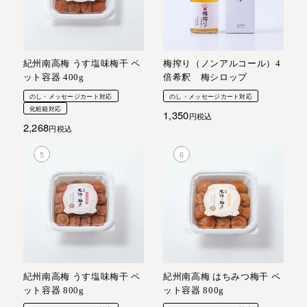
紀州南高梅 うす塩味梅干 ペ
梅搾り（ノンアルコール）4
ット容器 400g
倍希釈 梅シロップ
のし・メッセージカート対応
のし・メッセージカート対応
化粧箱対応
1,350
税込
2,268
税込
紀州南高梅 うす塩味梅干 ペ
紀州南高梅 はちみつ梅干 ペ
ット容器 800g
ット容器 800g