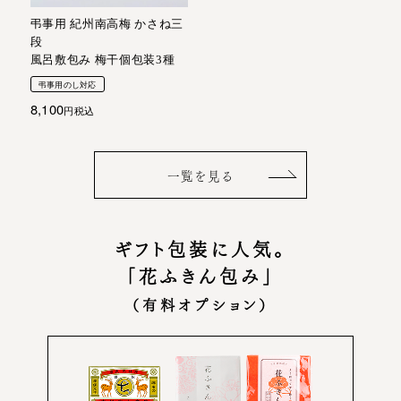
弔事用 紀州南高梅 かさね三
段
風呂敷包み 梅干個包装3種
弔事用のし対応
8,100
税込
一覧を見る
ギフト包装に人気。
「花ふきん包み」
（有料オプション）