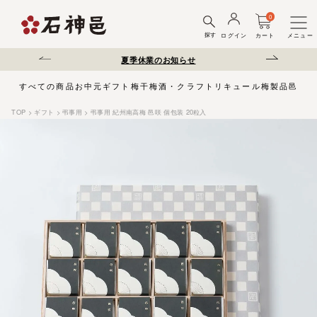
0
探す
ログイン
カート
メニュー
送遅延について
夏季休業のお知らせ
弊社を装った偽サ
すべての商品
お中元
ギフト
梅干
梅酒・クラフトリキュール
梅製品
邑じま
TOP
ギフト
弔事用
弔事用 紀州南高梅 邑咲 個包装 20粒入