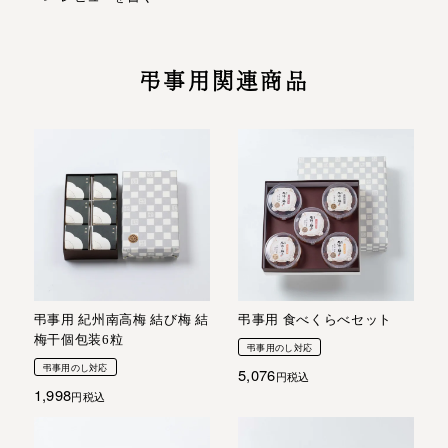
弔事用関連商品
弔事用 紀州南高梅 結び梅 結
弔事用 食べくらべセット
梅干個包装6粒
弔事用のし対応
弔事用のし対応
5,076
税込
1,998
税込