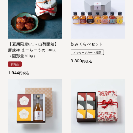
【夏期限定6/1～出荷開始】
飲みくらべセット
麻辣梅 まーらーうめ 380g
メッセージカード対応
（固形量300g）
3,300
税込
新商品
1,944
税込