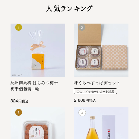
人気ランキング
紀州南高梅 はちみつ梅干
味くらべすっぱ実セット
梅干個包装 1粒
のし・メッセージカート対応
2,808
324
税込
税込