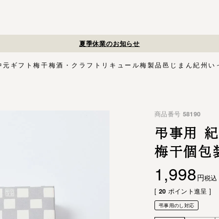
夏季休業のお知らせ
中元
ギフト
梅干
梅酒・クラフトリキュール
梅製品
邑じまん
紀州い
ト
・スイーツ
す塩味梅干
ギフトセット
梅酒HAMADA
梅搾り
邑咲（むらさき）
花ふきん包み対応商品
ゴールデンピューレ
梅酒ishigami&
こく旨梅干
梅酢
Orchard CODO
もみしそ
梅あぶらシリーズ
梅咲く木箱シリーズ
はちみつ梅干
梅酒ギフトセット
みかん梅
梅肉
梅干個包装
梅エキス
かつお
梅
イシガミアンド
商品番号
58190
紀州石神の梅干シリーズ
中川政七商店
木箱
3,000円〜
梅干個包装
5,000円〜
慶事用
ペ
花ふきん包み
弔事用 紀
梅干個包
1,998
税込
[
ポイント進呈 ]
20
弔事用のし対応