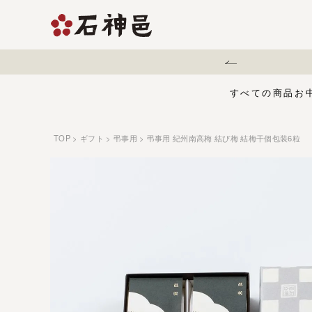
地震に伴う配送遅延について
すべての商品
お
TOP
ギフト
弔事用
弔事用 紀州南高梅 結び梅 結梅干個包装6粒
【夏限定】麻辣梅
味くらべセット
お中元・夏ギフ
ジュース
う
有機栽培の梅干
五穀酢仕立て
白干梅
1,000円〜
梅干