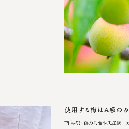
使用する梅はA級の
南高梅は傷の具合や黒星病・