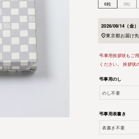
6粒
9粒
2026/08/14（金）
東京都
お届け
弔事用挨拶状もご用
ください。 挨拶状
弔事用のし
弔事用表書き