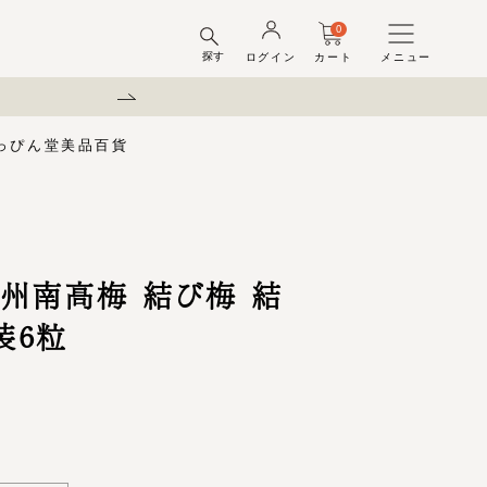
0
探す
ログイン
カート
メニュー
弊社を装った偽サイトにご注意
っぴん堂
美品百貨
味梅
酢
梅酒ギフトセット
梅干ラボ
しそ漬梅干
しそ漬小梅
ちびっこ梅
ット容器
弔事用
州南高梅 結び梅 結
装6粒