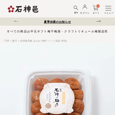
0
探す
ログイン
カート
メニュー
送遅延について
夏季休業のお知らせ
弊社を装った偽サ
すべての商品
お中元
ギフト
梅干
梅酒・クラフトリキュール
梅製品
邑じま
TOP
梅干
紀州南高梅 はちみつ梅干 ペット容器 400g