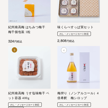
紀州南高梅 はちみつ梅干
味くらべすっぱ実セット
梅干個包装 1粒
のし・メッセージカート対応
2,808
324
税込
税込
紀州南高梅 うす塩味梅干 ペ
梅搾り（ノンアルコール）4
ット容器 400g
倍希釈 梅シロップ
のし・メッセージカート対応
のし・メッセージカート対応