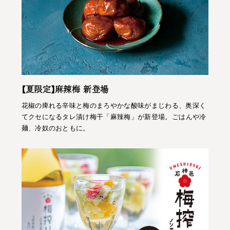
【夏限定】麻辣梅 新登場
花椒の痺れる辛味と梅のまろやかな酸味がまじわる、奥深く
てクセになるタレ漬け梅干「麻辣梅」が新登場。ごはんや冷
麺、冷奴のおともに。