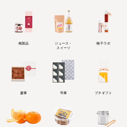
梅製品
ジュース・
梅干ラボ
スイーツ
慶事
弔事
プチギフト